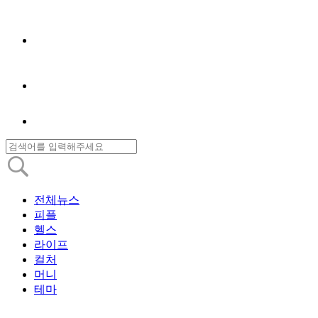
전체뉴스
피플
헬스
라이프
컬처
머니
테마