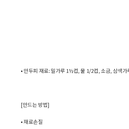
• 만두피 재료: 밀가루 1½컵, 물 1/2컵, 소금, 삼
[만드는 방법]
• 재료손질