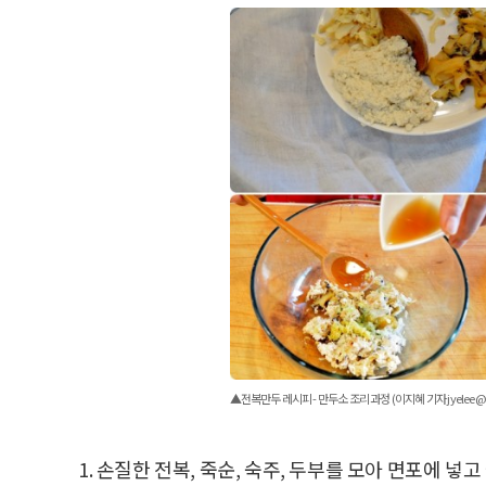
▲전복만두 레시피 - 만두소 조리 과정 (이지혜 기자 jyelee@
1. 손질한 전복, 죽순, 숙주, 두부를 모아 면포에 넣고