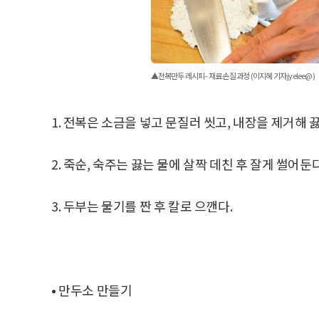
▲전복만두 레시피 - 재료 손질 과정 (이지혜 기자 jyelee@)
1. 전복은 소금을 넣고 문질러 씻고, 내장을 제거해 
2. 죽순, 숙주는 끓는 물에 살짝 데친 후 잘게 썰어둔다
3. 두부는 물기를 짠 후 칼로 으깬다.
• 만두소 만들기