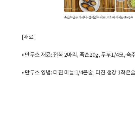
▲전복만두 레시피 - 전복만두 재료 (이지혜 기자 jyelee@)
[재료]
• 만두소 재료: 전복 2마리, 죽순20g, 두부1/4모, 숙
• 만두소 양념: 다진 마늘 1/4큰술, 다진 생강 1작은술