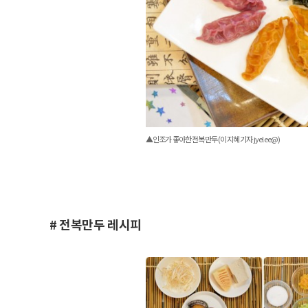
▲인조가 좋아한 전복만두 (이지혜 기자 jyelee@)
# 전복만두 레시피