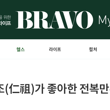
헬스
라이프
컬처
인조(仁祖)가 좋아한 전복