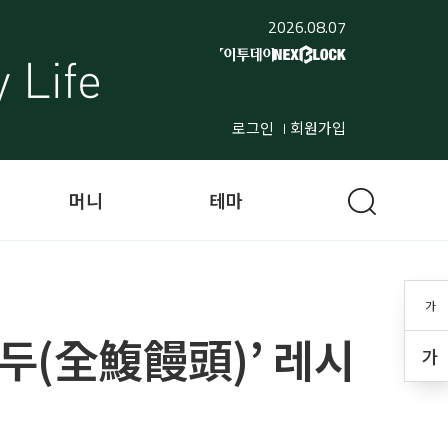
2026.08.07
로그인
회원가입
머니
테마
가
만두(全鰒饅頭)’ 레시
가