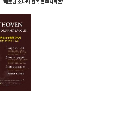
I '베토벤 소나타 전곡 연주시리즈'