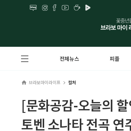
전체뉴스
피플
브라보마이라이프
컬처
[문화공감-오늘의 할
토벤 소나타 전곡 연