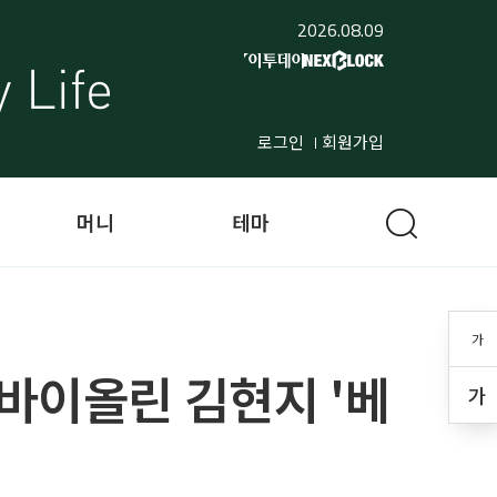
2026.08.09
로그인
회원가입
머니
테마
가
 바이올린 김현지 '베
가