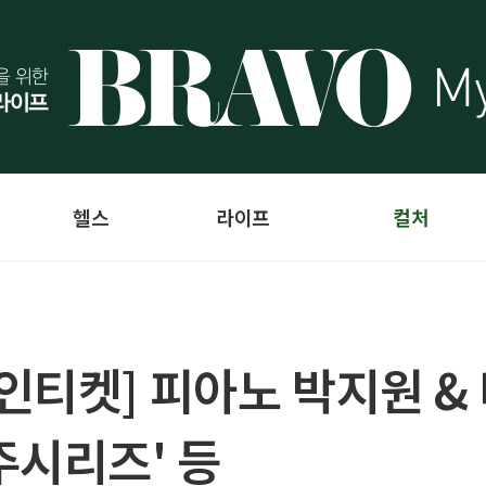
헬스
라이프
컬처
인티켓] 피아노 박지원 &
주시리즈' 등