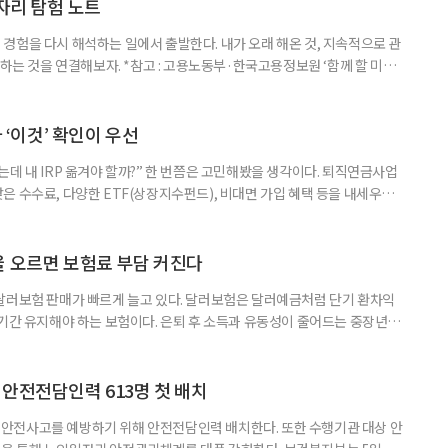
이상은 300명(12.3%)으로 집계됐다. 연령별 환자 수
일자리 탐험 노트
경험을 다시 해석하는 일에서 출발한다. 내가 오래 해온 것, 지속적으로 관
 하는 것을 연결해보자. *참고 : 고용노동부·한국고용정보원 ‘함께 할 미래
브라보 마이 라이프’ 재구성. STEP 1. 내 안의 재료 찾기 1. 무엇을 바꾸고
뀌면 좋겠다’고 느낀 일은? 1._______________
__________ ▷ 그중 내가 직접 해볼 만
다 ‘이것’ 확인이 우선
데 내 IRP 옮겨야 할까?” 한 번쯤은 고민해봤을 생각이다. 퇴직연금사업
은 수수료, 다양한 ETF(상장지수펀드), 비대면 가입 혜택 등을 내세우며
 높다고 해서 무조건 옮기는 것만이 정답은 아니다. 퇴직연금은 오랜 기간
 확인해야 할 사항이 있다. 수익률 광고, 먼저 기준부터 봐야 한다 금융회
눈에 잘 들어온다. 하지만 수익률 숫자는 기준에 따라달라질 수 있다.
율 오르면 보험료 부담 커진다
달러보험 판매가 빠르게 늘고 있다. 달러보험은 달러예금처럼 단기 환차익
장기간 유지해야 하는 보험이다. 은퇴 후 소득과 유동성이 줄어드는 중장년층
담과 중도해지 손실 가능성을 함께 살펴야 한다. 5일 보험연구원의 ‘고환율
 리포트에 따르면 올해 1분기 달러보험 판매 건수는 약 4만7000건으로
000건의 두 배를 웃도는 수준이다. 달러보험은 보험료를 달러로 내고
안전전담인력 613명 첫 배치
안전사고를 예방하기 위해 안전전담인력 배치한다. 또한 수행기관 대상 안