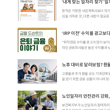
고령층은 825명(33.8%), 80세 
‘내게 맞는 일자리 찾기’ 
창직은 거창한 사업계획서보다 자기 
심을 가져온 것, 다른 사람이 필요로
for 5060 창직사례집’을 바탕으로 ‘
싶었나요? ▷ 내가 살아오며 ‘이렇게 바
2._______________ 3._____
‘IRP 이전’ 수익률 광고보
“퇴직연금 수익률 광고가 많이 보이는
자인 금융회사들은 높은 수익률과 낮
가입자를 유치한다. 하지만 수익률이
운용하는 자금인 만큼, 광고보다 먼저
사들이 내세우는 퇴직연금 수익률은 
노후 대비로 달러보험? 환
고환율과 추가 환율 상승 기대감에 
을 얻기 위한 금융 상품이 아니라 
이라면 환율 상승에 따른 보험료 부
국면의 달러보험 소비자 위험과 과제’
집계됐다. 전년 동기 판매량인 2만2
노인일자리 안전관리 강화, 
보건복지부가 노인일자리 참여자의 