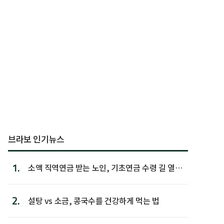
브라보 인기뉴스
1.
소액 직역연금 받는 노인, 기초연금 수령 길 열린
다
2.
설탕 vs 소금, 콩국수를 건강하게 먹는 법