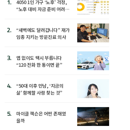
1.
4050 1인 가구 ‘노후’ 걱정,
“노후 대비 자금 준비 어려
워”
2.
“새벽에도 달려갑니다” 재가
임종 지키는 방문진료 의사
3.
앱 없이도 택시 부릅니다
“120 전화 한 통이면 끝”
4.
“50대 이후 만남, ‘지금의
삶’ 함께할 사람 찾는 것”
5.
마이클 잭슨은 어떤 존재였
을까