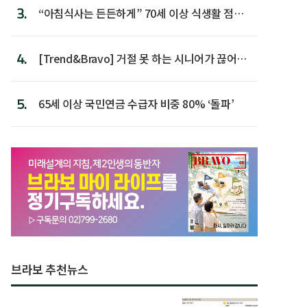
3.
“아침식사는 든든하게” 70세 이상 식생활 점수
가장 높아
4.
[Trend&Bravo] 거절 못 하는 시니어가 끊어야
할 행동 5
5.
65세 이상 국민연금 수급자 비중 80% ‘돌파’
브라보 추천뉴스