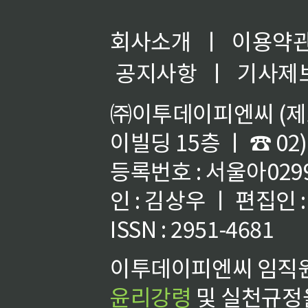
회사소개
ㅣ
이용약
공지사항
ㅣ
기사제
㈜이투데이피엔씨 (제호
이빌딩 15층 ㅣ ☎ 02)
등록번호 : 서울아02992
인 : 김상우 ㅣ 편집인
ISSN : 2951-4681
이투데이피엔씨 임직원
윤리강령
및 실천규정을