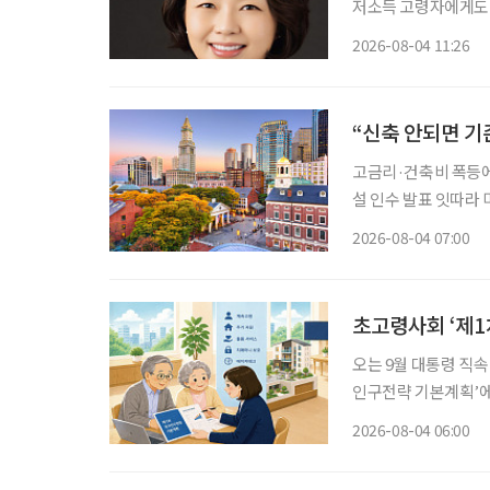
저소득 고령자에게도 
는 연금액과 소득·재산 수
2026-08-04 11:26
의원은 소액 직역연금
록
“신축 안되면 기
고금리·건축비 폭등에 신규 개발 ‘스톱’ 입주율 90%
설 인수 발표 잇따라 미국 고령자 주거시설 시장에 지각변동이 나타나고 있다. 고령화로 입주
수요는 빠르게 늘지만
2026-08-04 07:00
지연되자 투자사들은 
초고령사회 ‘제1
오는 9월 대통령 직
인구전략 기본계획’에 관심이 모이고 있다. 
에 초점을 맞췄던 기
2026-08-04 06:00
사회, 생산가능인구 감