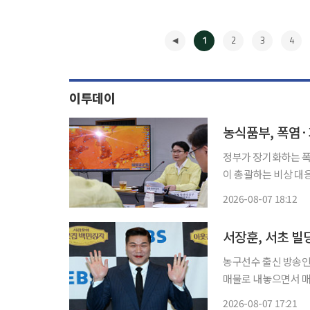
1
2
3
4
이투데이
농식품부, 폭염
정부가 장기화하는 폭
이 총괄하는 비상 대
축 피해 최소화를 위해 관계기
2026-08-07 18:12
차관 주재로 농업재해
◀
서장훈, 서초 빌
농구선수 출신 방송인
매물로 내놓으면서 매각 
보 땅집고에 따르면 
2026-08-07 17:21