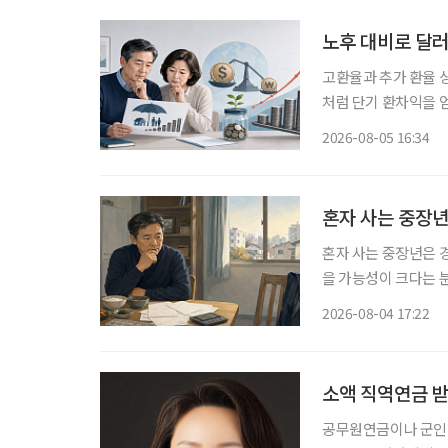
노후 대비로 달러
고환율과 추가 환율 
처럼 단기 환차익을 얻
득과 유동성이 줄어드
2026-08-05 16:34
혼자 사는 중장년
혼자 사는 중장년은 경
을 가능성이 크다는 
망 등 분석 대상 5개 
2026-08-04 17:22
국보건사회연구원이 발
소액 직역연금 받
공무원연금이나 군인