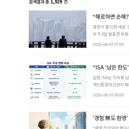
검색결과 총
1,929
건
“해로하면 손해?
결혼이 불리한 세금·연
부가 3일 발표한 부
맞추면서, 각각 집 
2026-08-07 07:00
“ISA ‘남은 한
일반 ISA는 미사용 납
개인종합자산관리계좌(
소득을 전액 비과세하는
2026-08-07 06:00
의 10%를 소득공제 
‘경험 無도 환영
“평생 집안일만 했는데