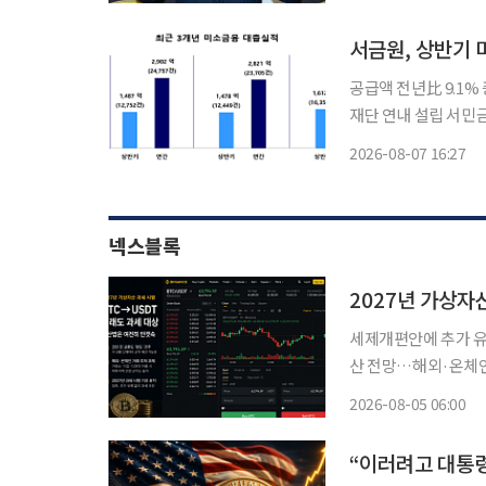
물로 등록됐다. 1986
서금원, 상반기 
공급액 전년比 9.1%
재단 연내 설립 서민금융진흥원이 올해 상반기 미소금융을 통해 영세 자영업자와 청년, 금융
취약계층 등에 1600억원이 넘는 자금
2026-08-07 16:27
1612억4000만원으로
넥스블록
2027년 가상자
세제개편안에 추가 유
산 전망…해외·온체인
재 별도 지침 없어” 정부가 가상자산 과세 시행을 위한 절차를 예정대로 추진한다. 기획재정
2026-08-05 06:00
부가 지난 3일 발표한