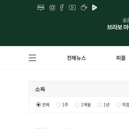
전체뉴스
피플
전체
1주
1개월
1년
직