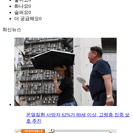
화나요
0
슬퍼요
0
더 궁금해요
0
최신뉴스
온열질환 사망자 62%가 80세 이상, 고령층 집중 보
호 추진