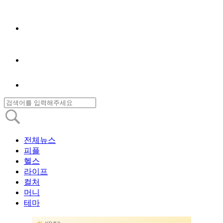
전체뉴스
피플
헬스
라이프
컬처
머니
테마