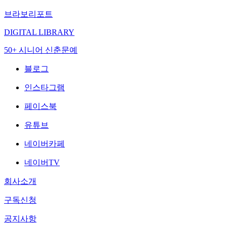
브라보리포트
DIGITAL LIBRARY
50+ 시니어 신춘문예
블로그
인스타그램
페이스북
유튜브
네이버카페
네이버TV
회사소개
구독신청
공지사항