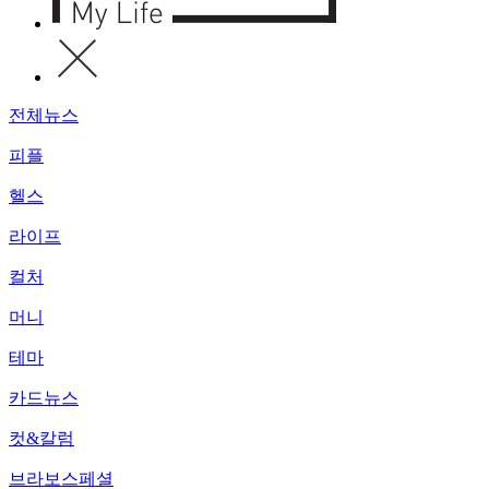
전체뉴스
피플
헬스
라이프
컬처
머니
테마
카드뉴스
컷&칼럼
브라보스페셜