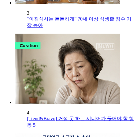
3.
“아침식사는 든든하게” 70세 이상 식생활 점수 가
장 높아
4.
[Trend&Bravo] 거절 못 하는 시니어가 끊어야 할 행
동 5