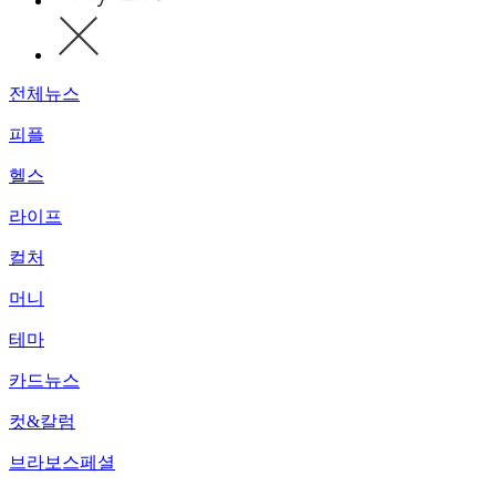
전체뉴스
피플
헬스
라이프
컬처
머니
테마
카드뉴스
컷&칼럼
브라보스페셜