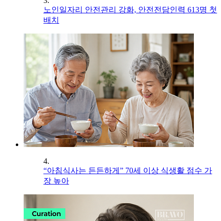
3.
노인일자리 안전관리 강화, 안전전담인력 613명 첫
배치
4.
“아침식사는 든든하게” 70세 이상 식생활 점수 가
장 높아