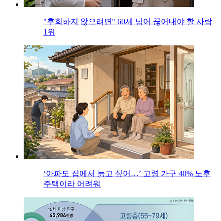
"후회하지 않으려면" 60세 넘어 끊어내야 할 사람
1위
‘아파도 집에서 늙고 싶어…’ 고령 가구 40% 노후
주택이라 어려워