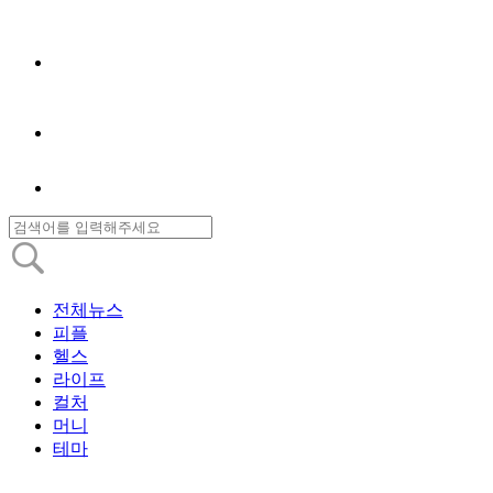
전체뉴스
피플
헬스
라이프
컬처
머니
테마