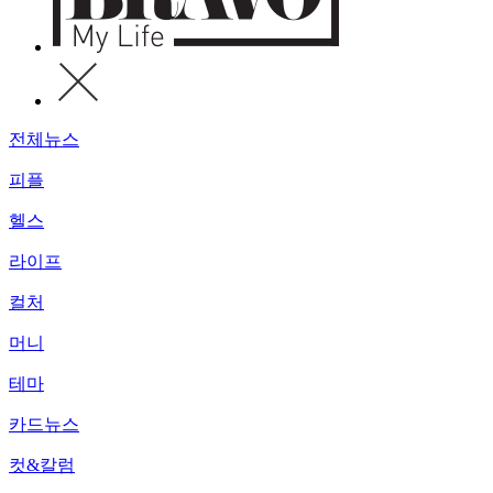
전체뉴스
피플
헬스
라이프
컬처
머니
테마
카드뉴스
컷&칼럼