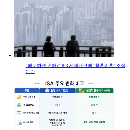
“해로하면 손해?” 8·3 세제개편에 ‘황혼이혼’ 조장
논란