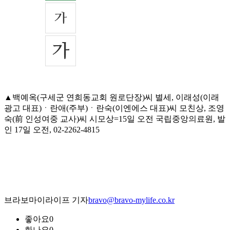
▲백예옥(구세군 연희동교회 원로단장)씨 별세, 이래성(이래
광고 대표)ㆍ란애(주부)ㆍ란숙(이엔에스 대표)씨 모친상, 조영
숙(前 인성여중 교사)씨 시모상=15일 오전 국립중앙의료원, 발
인 17일 오전, 02-2262-4815
브라보마이라이프 기자
bravo@bravo-mylife.co.kr
좋아요
0
화나요
0