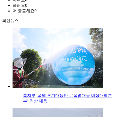
슬퍼요
0
더 궁금해요
0
최신뉴스
복지부, 폭염 초기대응반→‘폭염대응 비상대책본
부’ 격상 대응