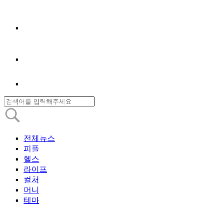
전체뉴스
피플
헬스
라이프
컬처
머니
테마