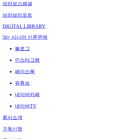
브라보스페셜
브라보리포트
DIGITAL LIBRARY
50+ 시니어 신춘문예
블로그
인스타그램
페이스북
유튜브
네이버카페
네이버TV
회사소개
구독신청