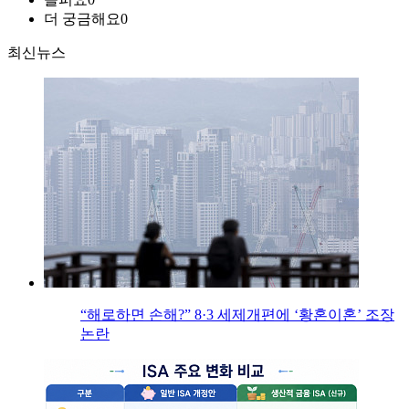
더 궁금해요
0
최신뉴스
“해로하면 손해?” 8·3 세제개편에 ‘황혼이혼’ 조장
논란