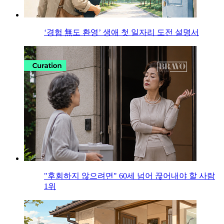
‘경험 無도 환영’ 생애 첫 일자리 도전 설명서
"후회하지 않으려면" 60세 넘어 끊어내야 할 사람
1위