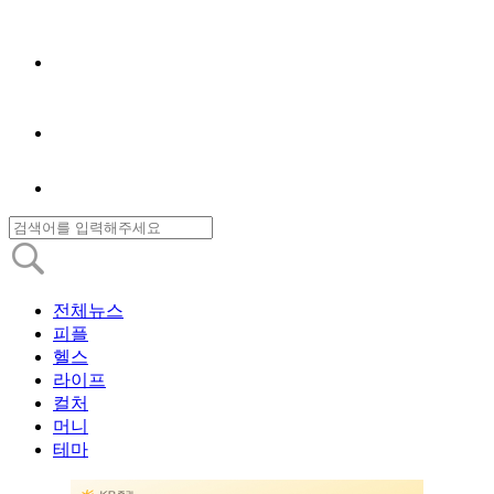
전체뉴스
피플
헬스
라이프
컬처
머니
테마