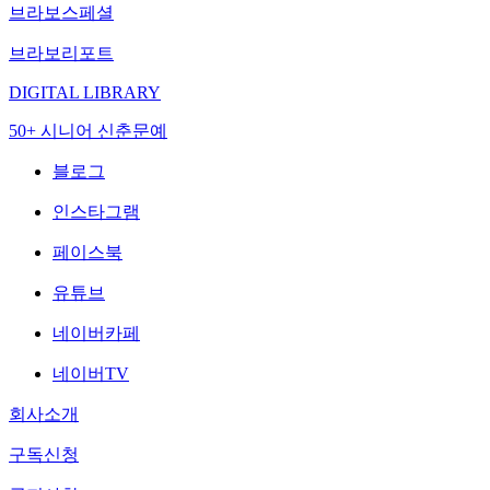
브라보스페셜
브라보리포트
DIGITAL LIBRARY
50+ 시니어 신춘문예
블로그
인스타그램
페이스북
유튜브
네이버카페
네이버TV
회사소개
구독신청