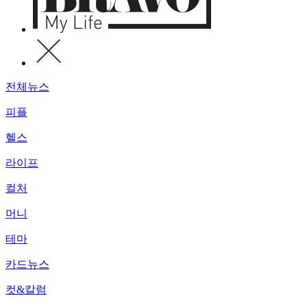
전체뉴스
피플
헬스
라이프
컬처
머니
테마
카드뉴스
컷&칼럼