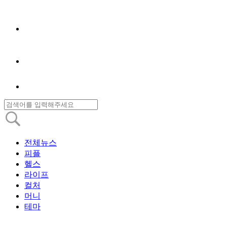
전체뉴스
피플
헬스
라이프
컬처
머니
테마