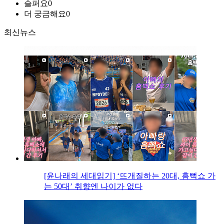
슬퍼요
0
더 궁금해요
0
최신뉴스
[윤나래의 세대읽기] ‘뜨개질하는 20대, 흠뻑쇼 가
는 50대’ 취향엔 나이가 없다