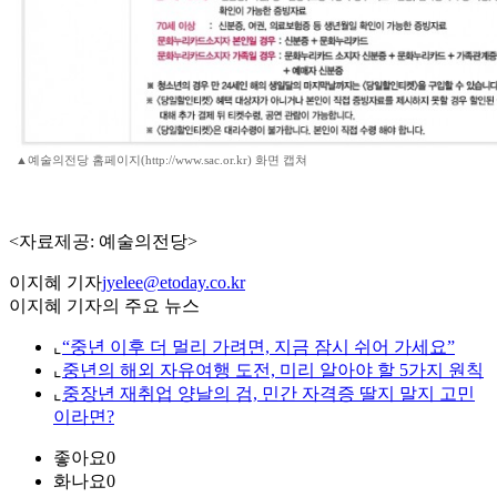
▲예술의전당 홈페이지(http://www.sac.or.kr) 화면 캡쳐
<자료제공: 예술의전당>
이지혜 기자
jyelee@etoday.co.kr
이지혜 기자의 주요 뉴스
⌞
“중년 이후 더 멀리 가려면, 지금 잠시 쉬어 가세요”
⌞
중년의 해외 자유여행 도전, 미리 알아야 할 5가지 원칙
⌞
중장년 재취업 양날의 검, 민간 자격증 딸지 말지 고민
이라면?
좋아요
0
화나요
0