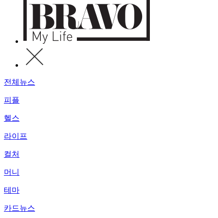
전체뉴스
피플
헬스
라이프
컬처
머니
테마
카드뉴스