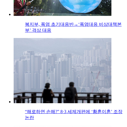
복지부, 폭염 초기대응반→‘폭염대응 비상대책본
부’ 격상 대응
“해로하면 손해?” 8·3 세제개편에 ‘황혼이혼’ 조장
논란