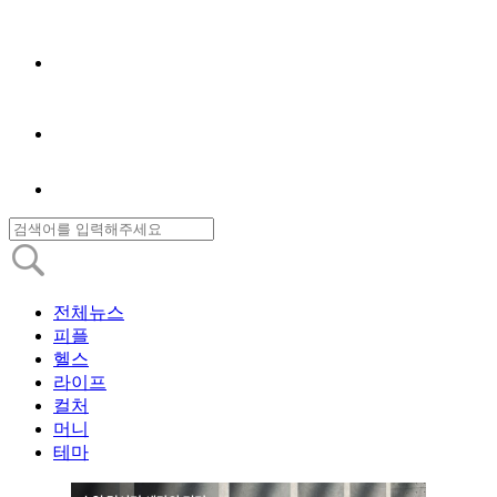
전체뉴스
피플
헬스
라이프
컬처
머니
테마