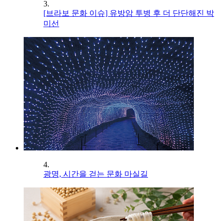
3.
[브라보 문화 이슈] 유방암 투병 후 더 단단해진 박
미선
4.
광명, 시간을 걷는 문화 마실길