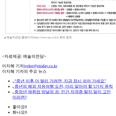
▲예술의전당 홈페이지(http://www.sac.or.kr) 화면 캡쳐
<자료제공: 예술의전당>
이지혜 기자
jyelee@etoday.co.kr
이지혜 기자의 주요 뉴스
⌞
“중년 이후 더 멀리 가려면, 지금 잠시 쉬어 가세요”
⌞
중년의 해외 자유여행 도전, 미리 알아야 할 5가지 원칙
⌞
중장년 재취업 양날의 검, 민간 자격증 딸지 말지 고민
이라면?
좋아요
0
화나요
0