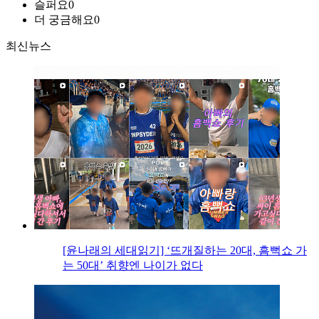
슬퍼요
0
더 궁금해요
0
최신뉴스
[윤나래의 세대읽기] ‘뜨개질하는 20대, 흠뻑쇼 가
는 50대’ 취향엔 나이가 없다