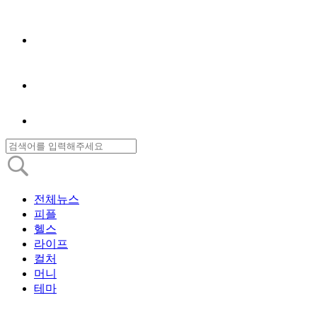
전체뉴스
피플
헬스
라이프
컬처
머니
테마