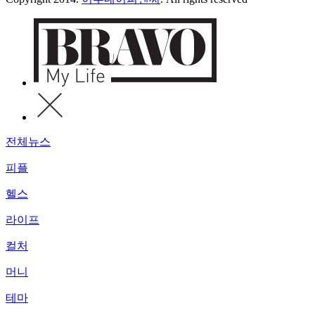
전체뉴스
피플
헬스
라이프
컬처
머니
테마