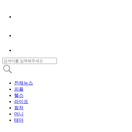
전체뉴스
피플
헬스
라이프
컬처
머니
테마