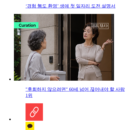
‘경험 無도 환영’ 생애 첫 일자리 도전 설명서
"후회하지 않으려면" 60세 넘어 끊어내야 할 사람
1위