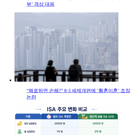
부’ 격상 대응
“해로하면 손해?” 8·3 세제개편에 ‘황혼이혼’ 조장
논란