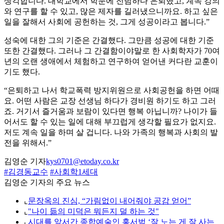
생각합니다. 대학교에서 학문에 전념하다 은퇴했고, 계속 강의
와 연구를 할 수 있고, 많은 제자를 길러냈으니까요. 하고 싶은
일을 잘해서 사회에 공헌하는 것, 그게 성공이라고 봅니다.”
성숙에 대한 그의 기준은 간결했다. 그만큼 성공에 대한 기준
또한 간결했다. 그러나 그 간결함이야말로 한 사회학자가 70여
년의 오랜 생애에서 체험하고 연구하여 얻어낸 커다란 교훈이
기도 했다.
“은퇴하고 나서 학교폭력 방지위원으로 사회공헌을 하면 어때
요. 어떤 사람은 교장 선생님 하다가 경비원 하기도 하고 그러
죠. 거기서 즐거움과 보람이 있다면 행복 아닙니까? 나이가 들
어서도 할 수 있는 일에 대해 부끄럽게 생각할 필요가 없지요.
저도 계속 일을 하며 살 겁니다. 나와 가족의 행복과 사회의 발
전을 위해서.”
김영순 기자
kys0701@etoday.co.kr
#김경동교수
#사회학1세대
김영순 기자의 주요 뉴스
⌞
문장옥의 진심, “가림없이 내어줘야 공감 얻어”
⌞
"나이 듦의 미덕은 뭐든지 덜 하는 것"
⌞
시대를 앞서간 종합예술인 홍서범 ‘잘 노는 게 잘 사는