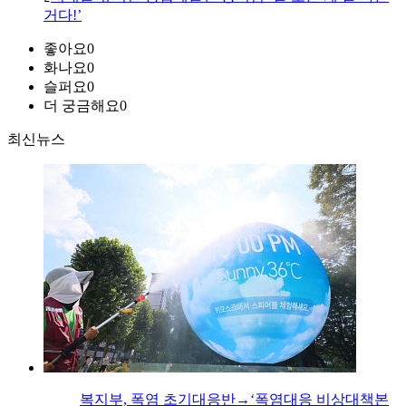
거다!’
좋아요
0
화나요
0
슬퍼요
0
더 궁금해요
0
최신뉴스
복지부, 폭염 초기대응반→‘폭염대응 비상대책본