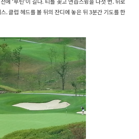
전에 ‘루틴’이 길다. 티를 꽂고 연습스윙을 다섯 번. 뒤로
스. 클럽 헤드를 볼 뒤의 잔디에 놓은 뒤 3분간 기도를 한