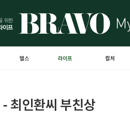
헬스
라이프
컬처
 - 최인환씨 부친상