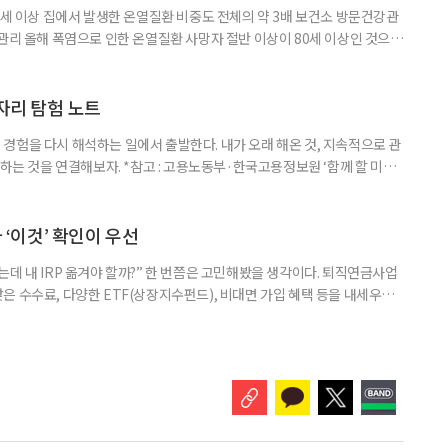
0세 이상 집에서 발생한 온열질환 비중도 전체의 약 3배 보건소 방문건강관
 관리 올해 폭염으로 인한 온열질환 사망자 절반 이상이 80세 이상인 것으로
 방문건강관리사업을 통해 80세 이상 고령자 보호를 추진한다. 6일 복지부
까지 질병관리청으로 신고된 온열질환자는 총 2441명으로 이 중 65세 이상
이상은 300명(12.3%)으로 집계됐다. 연령별 환자 수
일자리 탐험 노트
경험을 다시 해석하는 일에서 출발한다. 내가 오래 해온 것, 지속적으로 관
 하는 것을 연결해보자. *참고 : 고용노동부·한국고용정보원 ‘함께 할 미래
브라보 마이 라이프’ 재구성. STEP 1. 내 안의 재료 찾기 1. 무엇을 바꾸고
뀌면 좋겠다’고 느낀 일은? 1._______________
__________ ▷ 그중 내가 직접 해볼 만
다 ‘이것’ 확인이 우선
데 내 IRP 옮겨야 할까?” 한 번쯤은 고민해봤을 생각이다. 퇴직연금사업
은 수수료, 다양한 ETF(상장지수펀드), 비대면 가입 혜택 등을 내세우며
 높다고 해서 무조건 옮기는 것만이 정답은 아니다. 퇴직연금은 오랜 기간
 확인해야 할 사항이 있다. 수익률 광고, 먼저 기준부터 봐야 한다 금융회
눈에 잘 들어온다. 하지만 수익률 숫자는 기준에 따라달라질 수 있다.