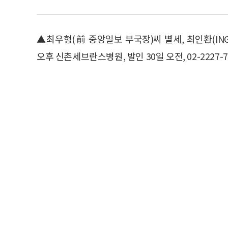
▲최우형(前 중앙일보 부국장)씨 별세, 최인환(IN
오후 신촌세브란스병원, 발인 30일 오전, 02-2227-7