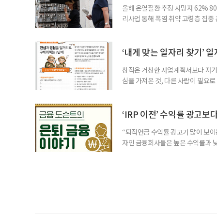
올해 온열질환 추정 사망자 62% 8
리사업 통해 폭염 취약 고령층 집중
나타났다. 이에 정부가 전국 보건소
에 따르면 5월 15일부터 이달 4일
고령층은 825명(33.8%), 80세 
‘내게 맞는 일자리 찾기’ 
창직은 거창한 사업계획서보다 자기 
심을 가져온 것, 다른 사람이 필요로
for 5060 창직사례집’을 바탕으로 ‘
싶었나요? ▷ 내가 살아오며 ‘이렇게 바
2._______________ 3._____
‘IRP 이전’ 수익률 광고보
“퇴직연금 수익률 광고가 많이 보이는
자인 금융회사들은 높은 수익률과 낮
가입자를 유치한다. 하지만 수익률이
운용하는 자금인 만큼, 광고보다 먼저
사들이 내세우는 퇴직연금 수익률은 