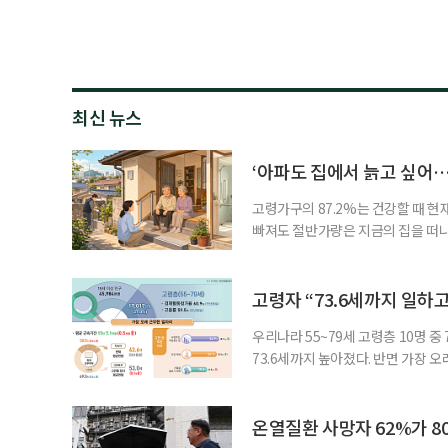
최신 뉴스
‘아파도 집에서 늙고 싶어…
고령가구의 87.2%는 건강할 때 현
빠져도 절반가량은 지금의 집을 떠나
공급에 무게가 실려 있다. 통합돌봄
지원 체계를 구축해야 한다는 제언이 
여름호에 실린 ‘통합돌봄 시행에 따른
고령자 “73.6세까지 일하고
우리나라 55~79세 고령층 10명 
73.6세까지 높아졌다. 반면 가장 
뒤에도 상당 기간 일해야 하는 고령층
처가 5일 발표한 ‘2026년 5월 경
7000명으로, 1년 전보다 57만 명
온열질환 사망자 62%가 8