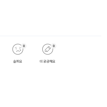
0
0
슬퍼요
더 궁금해요