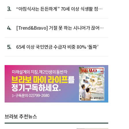
3.
“아침식사는 든든하게” 70세 이상 식생활 점수
가장 높아
4.
[Trend&Bravo] 거절 못 하는 시니어가 끊어야
할 행동 5
5.
65세 이상 국민연금 수급자 비중 80% ‘돌파’
브라보 추천뉴스