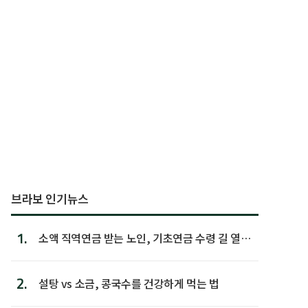
브라보 인기뉴스
1.
소액 직역연금 받는 노인, 기초연금 수령 길 열린
다
2.
설탕 vs 소금, 콩국수를 건강하게 먹는 법