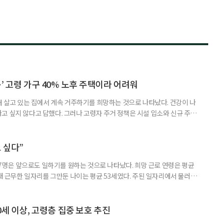
’ 고령 가구 40% 노후 주택이라 어려워
재 살고 있는 집에서 계속 거주하기를 희망하는 것으로 나타났다. 건강이 나
고 싶지 않다고 답했다. 그러나 고령자 주거 정책은 시설 입소와 신규 주택
 시행을 계기로 집수리부터 퇴원 후 임시 거처, 방문 돌봄까지 연결하는 주거
나왔다. 6일 건축공간연구원(AURI)이 발간한 ‘건축과 도시 공간’ 2026년
 고령자 주거-돌봄 협업 체계 구축 방안’ 보고서는 고
 싶다”
중 7명은 앞으로도 일하기를 원하는 것으로 나타났다. 희망 근로 연령은 평균
오래 근무한 일자리를 그만둔 나이는 평균 53세였다. 주된 일자리에서 물러난
의 현실이 통계로 확인됐다. 고령층 취업자 1012만 5000명 국가데이터
제활동인구조사 고령층 부가조사 결과’에 따르면 55~79세 인구는 1701만
 증가했다. 15세 이상 인구에서 차지하는 비중은
0세 이상, 고령층 집중 보호 추진