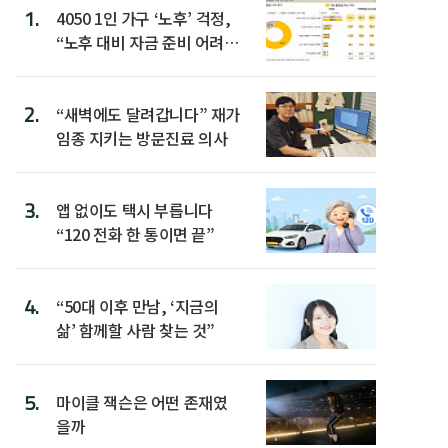
1.
4050 1인 가구 ‘노후’ 걱정,
“노후 대비 자금 준비 어려
워”
2.
“새벽에도 달려갑니다” 재가
임종 지키는 방문진료 의사
3.
앱 없이도 택시 부릅니다
“120 전화 한 통이면 끝”
4.
“50대 이후 만남, ‘지금의
삶’ 함께할 사람 찾는 것”
5.
마이클 잭슨은 어떤 존재였
을까