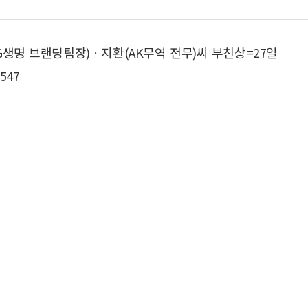
G생명 브랜딩팀장)ㆍ지환(AK무역 전무)씨 부친상=27일
547