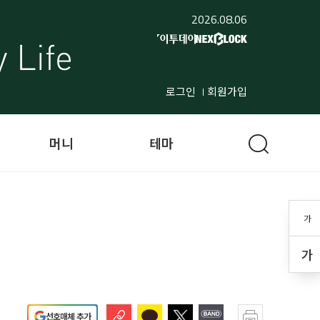
2026.08.06
로그인
회원가입
머니
테마
가
가
선호매체 추가