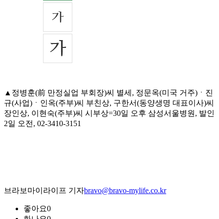
▲정병훈(前 만정실업 부회장)씨 별세, 정문옥(미국 거주)ㆍ진
규(사업)ㆍ인옥(주부)씨 부친상, 구한서(동양생명 대표이사)씨
장인상, 이현숙(주부)씨 시부상=30일 오후 삼성서울병원, 발인
2일 오전, 02-3410-3151
브라보마이라이프 기자
bravo@bravo-mylife.co.kr
좋아요
0
화나요
0