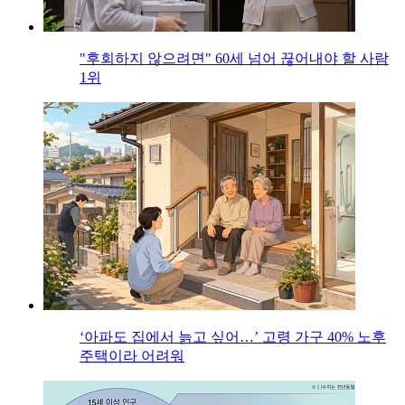
"후회하지 않으려면" 60세 넘어 끊어내야 할 사람
1위
‘아파도 집에서 늙고 싶어…’ 고령 가구 40% 노후
주택이라 어려워