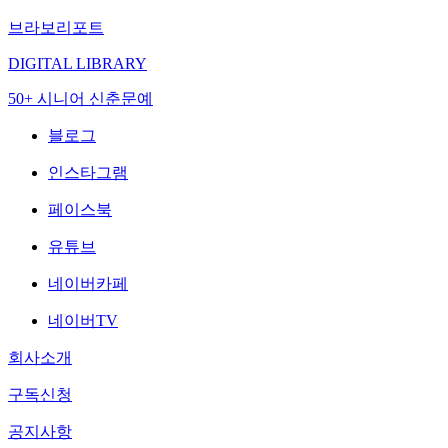
브라보리포트
DIGITAL LIBRARY
50+ 시니어 신춘문예
블로그
인스타그램
페이스북
유튜브
네이버카페
네이버TV
회사소개
구독신청
공지사항