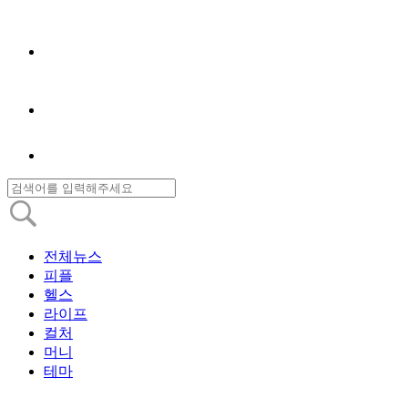
전체뉴스
피플
헬스
라이프
컬처
머니
테마