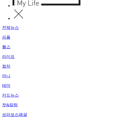
전체뉴스
피플
헬스
라이프
컬처
머니
테마
카드뉴스
컷&칼럼
브라보스페셜