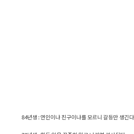
84년생 : 연인이냐 친구이냐를 모르니 갈등만 생긴다