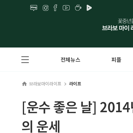
전체뉴스
피플
브라보마이라이프
라이프
[운수 좋은 날] 201
의 운세