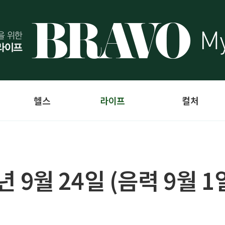
헬스
라이프
컬처
4년 9월 24일 (음력 9월