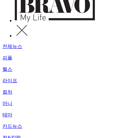
전체뉴스
피플
헬스
라이프
컬처
머니
테마
카드뉴스
컷&칼럼