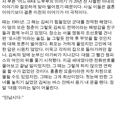
서 부른 ‘어느 60대 노부부의 이야기’가 20년 전 사별한 아내의
이야기와 절묘하게 맞아 떨어졌기 때문이다. 사실 이들은 결혼
이야기보다 결혼 이전의 이야기가 더 극적이다.
때는 1981년. 그 해는 김씨가 힘들었던 군대를 전역한 해였다.
이 땅의 모든 청춘이 그렇듯 김씨도 전역이라는 해방감을 친구
들과 함께 누리고 있었다. 장소는 서울 명동의 조선호텔 건너
편 ‘포시즌’이라는 술집. 늘 그렇듯 전역 후 무엇을 할 것인지
에 대해 토론이 벌어졌다. 회포는 거하게 풀었지만 고민에 대
한 답은 시원치 않았다. 이윽고 각자의 집으로 돌아가려던 찰
나, 김씨의 앞에 눈부신 아가씨가 지나갔다. 대뜸 그 빨간 원피
스의 여인의 뒤를 쫓기 시작했다. 지금 세대였다면 전화번호를
물어보고 끝날 일이었지만, 그 때는 그렇게 하지 않으면 연락
을 할 수가 없었던 것이다. 흉흉한 요즘이라면 자칫 치한으로
몰릴 수도 있었지만, 그때는 그게 최선이었다. 첫눈에 반한 그
녀를 놓치기 싫었던 김씨는 버스 안에서 용기 내 운을 뗀다. 정
말 ‘대뜸’이라는 말이 어울린다.
“만납시다.”