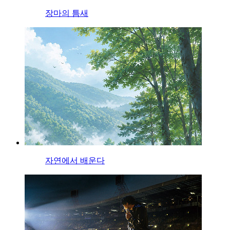
장마의 틈새
자연에서 배운다