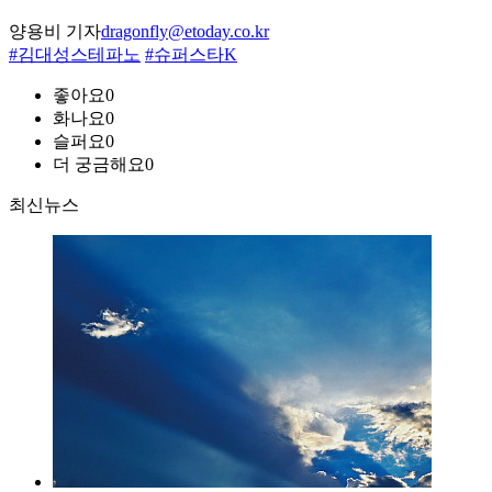
양용비 기자
dragonfly@etoday.co.kr
#김대성스테파노
#슈퍼스타K
좋아요
0
화나요
0
슬퍼요
0
더 궁금해요
0
최신뉴스