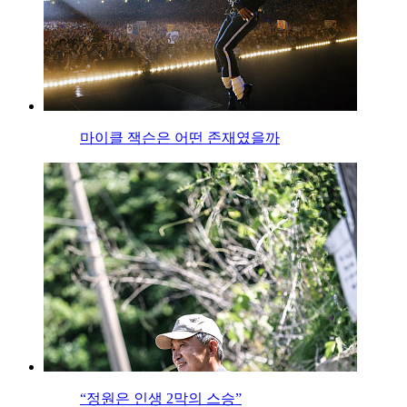
마이클 잭슨은 어떤 존재였을까
“정원은 인생 2막의 스승”