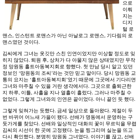
으로
이뤄
지는
디지
털 로
맨스, 인스턴트 로맨스가 아닌 아날로그 로맨스, 기다림의 로
맨스였던 것이다.
김씨에게 그녀는 옷깃만 스친 인연이었지만 이상할 정도로 잊
히지 않았다. 퇴원 후, 상처가 다 아물지 않은 상태였지만 무작
정 망원동 홀트아동복지회로 향했다. 첫 만남 당시 알고 있던
정보인 ‘망원동의 조씨’라는 것만 믿고 말이다. 당시 망원동 교
통의 요지는 ‘홀트아동복지회’였기 때문에 그곳에서 기다리면
그녀와 마주칠 수 있을 거란 생각에서다. 그곳으로 출퇴근한
지 하루, 이틀, 사흘을 지나 열흘이 흘렀다. 그러나 마주칠 수
없었다. 그렇게 그녀와의 인연은 끝이었다. 아니 끝인 듯 했다.
그렇게 잊혀가는 듯했다. 금세 일상으로 돌아왔다. 계절이 두
번 바뀌어 어느새 가을이 됐다. 선배가 명동에서 운영하는 구
둣가게를 찾았다. 선배와 일상적인 대화의 꽃이 무르익을 무렵
김씨의 시선이 한 곳에 고정됐다. 눈을 찡그리며 실눈을 뜨고
다시 확인했다. 분명히 망원동 그녀였다. 이야기를 끊고, 선배