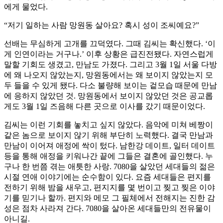
에게 물었다.
“저기 일하는 사람 망원동 살아요? 혹시 성이 조씨예요?”
선배는 무심하게 고개를 끄덕였다. 그때 김씨는 확신했다. ‘이
게 인연이라는 거구나.’ 이후 상황은 급진전됐다. 자연스럽게
말할 기회도 생겼고, 만남도 가졌다. 그리고 3월 1일 서울 다방
에 왜 나오지 않았는지, 망원동에서는 왜 보이지 않았는지 모
두 들을 수 있게 됐다. 다소 불량해 보이는 겉모습 때문에 만남
에 응하지 않았던 것. 망원동에서 보이지 않았던 것은 공교롭
게도 3월 1일 즈음해 다른 곳으로 이사를 갔기 때문이었다.
김씨는 이런 기회를 놓치고 싶지 않았다. 음악에 미쳐 베짱이
같은 놈으로 보이지 않기 위해 부단히 노력했다. 결국 만남과
만남이 이어져 애정에 싹이 텄다. 남한강 데이트, 일터 데이트
등을 통해 애정을 키워나간 끝에 그들은 결혼에 골인했다. 누
구나 한 번쯤 겪는 애틋한 사랑. 7080을 살았던 세대들의 젊은
시절 연애 이야기에는 순수함이 있다. 요즘 세대들은 편지를
전하기 위해 밤을 새우고, 편지지를 몇 번이고 찢고 찢은 이야
기를 믿기나 할까. 편지와 메모 그 필체에서 전해지는 진한 감
성은 점차 사라져 간다. 7080을 살아온 세대들만의 전유물이
아니길.