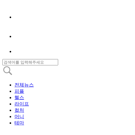
전체뉴스
피플
헬스
라이프
컬처
머니
테마