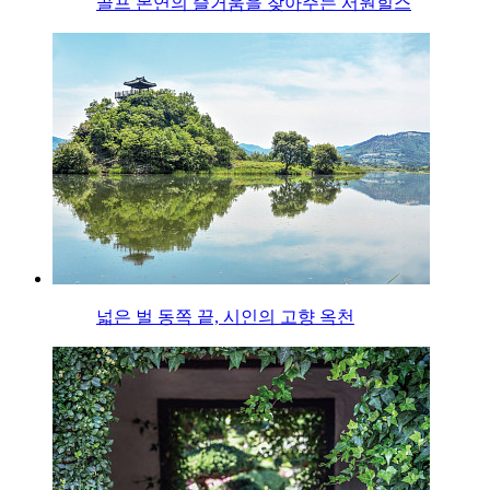
골프 본연의 즐거움을 찾아주는 서원힐스
넓은 벌 동쪽 끝, 시인의 고향 옥천