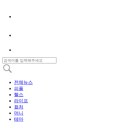
전체뉴스
피플
헬스
라이프
컬처
머니
테마