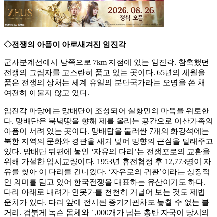
◇전쟁의 아픔이 아로새겨진 임진각
군사분계선에서 남쪽으로 7km 지점에 있는 임진각. 참혹했던
전쟁의 그림자를 고스란히 품고 있는 곳이다. 65년의 세월을
품은 전쟁의 상처는 세계 유일의 분단국가라는 오명을 쓴 채
여전히 아물지 않고 있다.
임진각 마당에는 망배단이 조성되어 실향민의 마음을 위로한
다. 망배단은 북녘땅을 향해 제를 올리는 공간으로 이산가족의
아픔이 서려 있는 곳이다. 망배탑을 둘러싼 7개의 화강석에는
북한 지역의 문화와 경관을 새겨 넣어 망향의 근심을 달래주고
있다. 망배단 뒤편에 놓인 ‘자유의 다리’는 전쟁포로의 교환을
위해 가설한 임시교량이다. 1953년 휴전협정 후 12,773명이 자
유를 찾아 이 다리를 건너왔다. ‘자유로의 귀환’이라는 상징적
인 의미를 담고 있어 한국전쟁을 대표하는 유산이기도 하다.
다리 아래로 내려가 연못가를 천천히 거닐어 보는 것도 제법
운치가 있다. 다리 앞에 전시된 증기기관차도 놓칠 수 없는 볼
거리. 검붉게 녹슨 몸체와 1,000개가 넘는 총탄 자국이 당시의