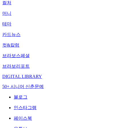
컬처
머니
테마
카드뉴스
컷&칼럼
브라보스페셜
브라보리포트
DIGITAL LIBRARY
50+ 시니어 신춘문예
블로그
인스타그램
페이스북