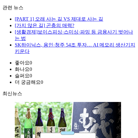
관련 뉴스
[PART 1] 오래 사는 길 VS 제대로 사는 길
[가지 않은 길] 곤충의 매력?
[생활경제]보이스피싱·스미싱·파밍 등 금융사기 벗어나
는 법
SK하이닉스, 용인·청주 54조 투자… AI 메모리 생산기지
키운다
좋아요
0
화나요
0
슬퍼요
0
더 궁금해요
0
최신뉴스