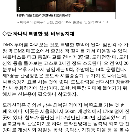
▲위쪽부터 평화누리공원, 임진각DMZ 홍보관, 임진각 BEAT131
◇단 하나의 특별한 땅, 비무장지대
DMZ 투어를 다녀오는 것도 특별한 추억이 된다. 임진각 주 차
장 옆 DMZ 매표소에서 출입신청 절차를 거쳐 이용할 수 있다.
셔틀버스를 타고 통일대교를 건너 제3땅굴, 도라전망 대, 도라
산역 등을 돌아보는 코스로 3시간 정도 소요된다. 오 전 9시 20
분부터 오후 3시까지 평일에는 9회, 주말에는 14회 운행한다.
제3땅굴 관람방법은 도보와 셔틀승강기 두 가지 로 나뉘는데,
셔틀승강기 표를 사는 것이 좋다. 도보관람을 선택하면 땅굴관
람 시 후회하기에 십상이다. 또한, 비무장 지대에 들어가기 위
해서는 신분증이 필요하니 참고하자.
도라산역은 경의선 남측 최북단 역이자 북쪽으로 가는 첫 번
째 역이다. 이곳은 서울역에서 56km, 개성역에서 17km 떨어 진
곳에 있다. 철도가 중단된 지 52년만인 2002년 건설되었으 며
남북교류의 관문이기도 하다. 도라전망대는 남측의 최북 단 전
망대로 개성시와 김일성 동상, 송악산, 기정동 마을 등 을 볼 수