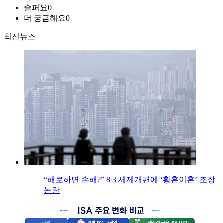
슬퍼요
0
더 궁금해요
0
최신뉴스
“해로하면 손해?” 8·3 세제개편에 ‘황혼이혼’ 조장
논란