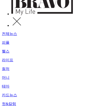
전체뉴스
피플
헬스
라이프
컬처
머니
테마
카드뉴스
컷&칼럼