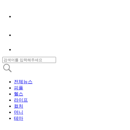
전체뉴스
피플
헬스
라이프
컬처
머니
테마