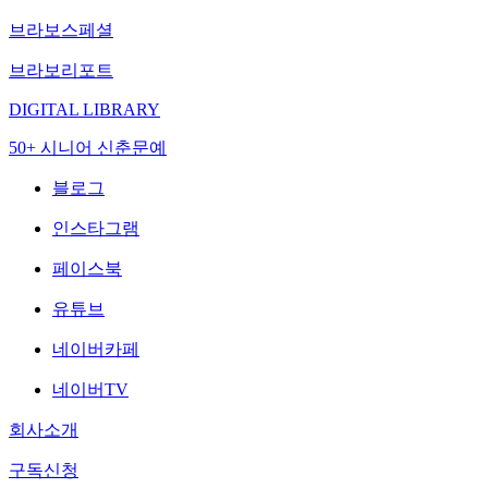
브라보스페셜
브라보리포트
DIGITAL LIBRARY
50+ 시니어 신춘문예
블로그
인스타그램
페이스북
유튜브
네이버카페
네이버TV
회사소개
구독신청