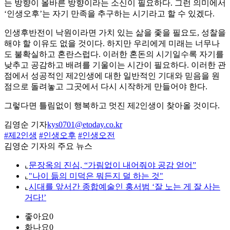
는 방향이 올바른 방향이라는 소신이 필요하다. 그런 의미에서
‘인생오후’는 자기 만족을 추구하는 시기라고 할 수 있겠다.
인생후반전이 낙원이라면 가치 있는 삶을 좇을 필요도, 성찰을
해야 할 이유도 없을 것이다. 하지만 우리에게 미래는 너무나
도 불확실하고 혼란스럽다. 이러한 혼돈의 시기일수록 자기를
낮추고 공감하고 배려를 기울이는 시간이 필요하다. 이러한 관
점에서 성공적인 제2인생에 대한 일반적인 기대와 믿음을 원
점으로 돌려놓고 그곳에서 다시 시작하게 만들어야 한다.
그렇다면 틀림없이 행복하고 멋진 제2인생이 찾아올 것이다.
김영순 기자
kys0701@etoday.co.kr
#제2인생
#인생오후
#인생오전
김영순 기자의 주요 뉴스
⌞
문장옥의 진심, “가림없이 내어줘야 공감 얻어”
⌞
"나이 듦의 미덕은 뭐든지 덜 하는 것"
⌞
시대를 앞서간 종합예술인 홍서범 ‘잘 노는 게 잘 사는
거다!’
좋아요
0
화나요
0