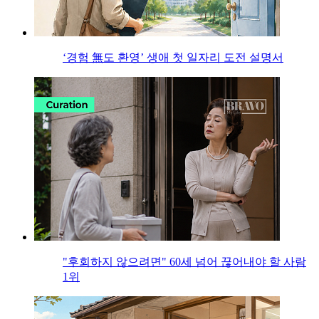
‘경험 無도 환영’ 생애 첫 일자리 도전 설명서
"후회하지 않으려면" 60세 넘어 끊어내야 할 사람
1위