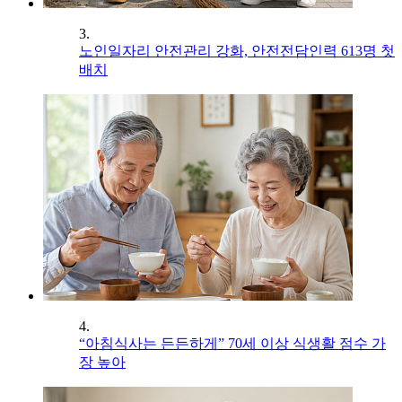
3.
노인일자리 안전관리 강화, 안전전담인력 613명 첫
배치
4.
“아침식사는 든든하게” 70세 이상 식생활 점수 가
장 높아