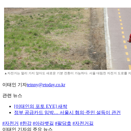
▲자전거는 멀리 가지 않아도 새로운 기분 전환이 가능하다. 서울 대림천 자전거 도로를 
이태인 기자
teinny@etoday.co.kr
관련 뉴스
[이태인의 포토 EYE] 새싹
정부 공급카드 임박… 서울시 협의·주민 설득이 관건
#자전거
#한강
#아라뱃길
#팔당호
#자전거길
이태인 기자의 주요 뉴스