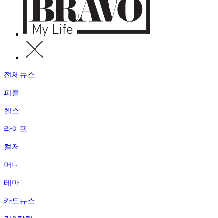
전체뉴스
피플
헬스
라이프
컬처
머니
테마
카드뉴스