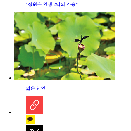
“정원은 인생 2막의 스승”
짧은 인연