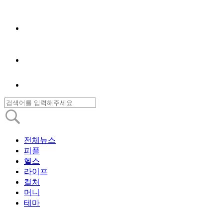
전체뉴스
피플
헬스
라이프
컬처
머니
테마