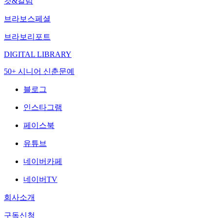
컷&칼럼
브라보스페셜
브라보리포트
DIGITAL LIBRARY
50+ 시니어 신춘문예
블로그
인스타그램
페이스북
유튜브
네이버카페
네이버TV
회사소개
구독신청