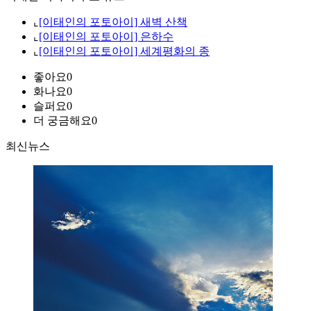
⌞
[이태인의 포토아이] 새벽 산책
⌞
[이태인의 포토아이] 은하수
⌞
[이태인의 포토아이] 세계평화의 종
좋아요
0
화나요
0
슬퍼요
0
더 궁금해요
0
최신뉴스