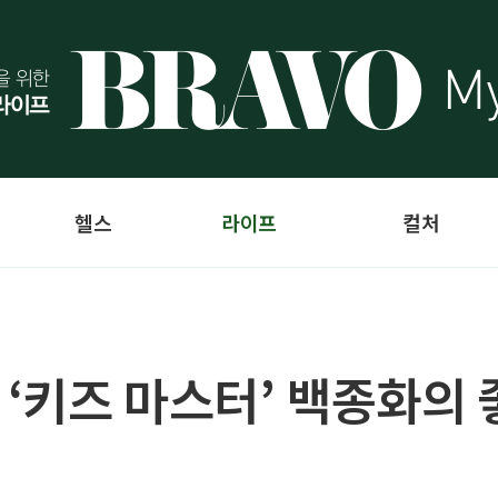
헬스
라이프
컬처
3] ‘키즈 마스터’ 백종화