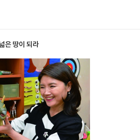
넓은 땅이 되라