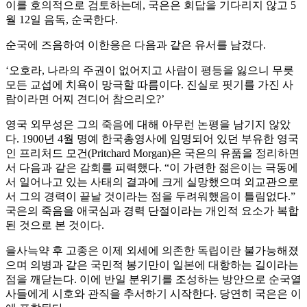
이를 호의적으로 검토하는데, 국은은 회답을 기다리지 않고 5
월 12일 음독, 순국한다.
순국에 즈음하여 이한응은 다음과 같은 유서를 남겼다.
‘오호라, 나라의 주권이 없어지고 사람이 평등을 잃으니 무릇
모든 교섭에 치욕이 망극할 따름이다. 진실로 핏기를 가진 사
람이라면 어찌 견디어 참으리오?’
영국 외무성은 그의 죽음에 대해 아무런 논평을 남기지 않았
다. 1900년 4월 명예 한국총영사에 임명되어 있던 부유한 영국
인 프리처드 모건(Pritchard Morgan)은 국은의 유품을 정리하면
서 다음과 같은 감회를 피력했다. “이 가련한 젊은이는 극동에
서 일어나고 있는 사태의 결과에 크게 실망했으며 외교관으로
서 그의 경력이 끝날 것이라는 점을 두려워했음이 틀림없다.”
국은의 죽음을 애국심과 경력 단절이라는 개인적 요소가 복합
된 것으로 본 것이다.
을사늑약 후 고종은 이제 외세에 의존한 독립이란 불가능해졌
으며 의병과 같은 국민적 봉기만이 일본에 대항하는 길이라는
점을 깨닫는다. 이에 반일 분위기를 조성하는 방안으로 순국열
사들에게 시호와 관직을 추서하기 시작한다. 당연히 국은은 이