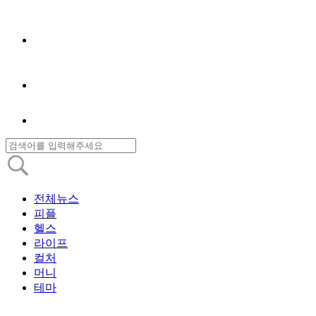
전체뉴스
피플
헬스
라이프
컬처
머니
테마