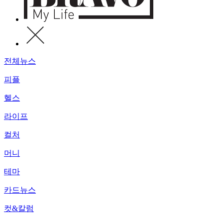
전체뉴스
피플
헬스
라이프
컬처
머니
테마
카드뉴스
컷&칼럼