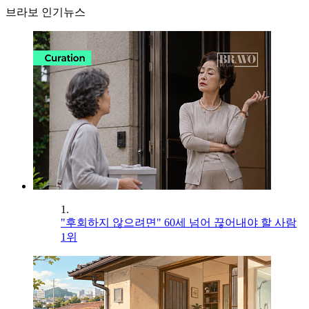
브라보 인기뉴스
1.
"후회하지 않으려면" 60세 넘어 끊어내야 할 사람
1위