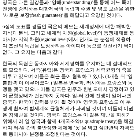
영국은 다른 열강들과 ‘양해(understanding)’를 통해 어느 쪽이
전쟁에 승리하든 대한제국의 독립과 주권 및 영토 보존을 위한
‘새로운 보장(fresh guarantee)’을 해달라고 요망한 것이다.
6장의 도표를 곁들인 국은의 메모는 세계정세에 대한 해박한
지식과 분석, 그리고 세계적 차원(global level)의 동맹체제를 동
아시아 지역 차원(regional level)에서 전개되는 분쟁에 적용하
여 조선의 독립을 보장하려는 아이디어 등으로 신선하기 짝이
없다. 그 요지는 다음과 같다.
한국의 독립은 동아시아와 세계평화를 유지하는 데 절대적으
로 필요하다. 서쪽(유럽)은 영국과 프랑스가 세력균형의 축을
이루고 있으며 이들은 최근 들어 협력하고 있다. (3개월 뒤 ‘영
불협력’이 이루어졌다.) 일본은 영국과, 러시아는 프랑스와 동
맹을 맺고 있으나 이들 양국은 만주와 한반도에서 경쟁하고 있
어 균형상태가 건전하지 못하다. 일-러 간에 전쟁이 일어나면
중국과 한국이 압력을 받게 될 것이며 영국과 프랑스도 이 분
쟁에 휩싸여 범세계적 균형체제가 파괴될 것이며 이들의 이권
은 침해받을 것이다. 영국과 프랑스는 이 같은 재난을 피하기
위해서 러-일 양국과 함께 4개국조약(a quadruple treaty)을 체결
하여 러-일 간의 불안정한 체제에 ‘못’을 박고 심판관의 자격으
로 동아시아 분쟁을 조정한다는 것이다.