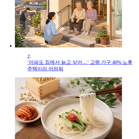
2.
‘아파도 집에서 늙고 싶어…’ 고령 가구 40% 노후
주택이라 어려워