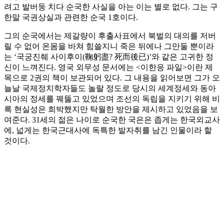
려고 발버둥 치다 순국한 사실을 아는 이는 별로 없다. 그는 구
한말 국권상실과 관련한 순국 1호이다.
그의 순국에서는 제갈량이 후출사표에서 북벌의 대의를 저버
릴 수 없어 온몸을 바쳐 힘쓸지니 죽은 뒤에나 그만둘 뿐이라
는 ‘국궁진췌 사이후이(鞠躬盡? 死而後已)’와 같은 고귀한 정
신이 느껴진다. 영국 외무성 문서에는 <이한응 파일>이란 제
목으로 2권의 책이 보관되어 있다. 그 내용을 읽어보면 그가 오
늘날 국제정치학자들도 놀랄 정도로 당시의 세계정세와 동아
시아의 정세를 꿰뚫고 있었으며 조선의 독립을 지키기 위해 비
록 현실성은 희박했지만 탁월한 방안을 제시하고 있었음을 보
여준다. 31세의 젊은 나이로 순국한 국은은 좁게는 한국외교사
에, 넓게는 한국근대사에 독특한 발자취를 남긴 인물이라 할
것이다.