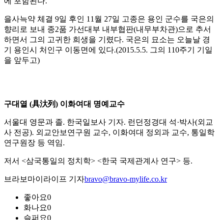
에 포함된다.
을사늑약 체결 9일 후인 11월 27일 고종은 용인 군수를 국은의
향리로 보내 종2품 가선대부 내부협판(내무부차관)으로 추서
하면서 그의 고귀한 희생을 기렸다. 국은의 묘소는 오늘날 경
기 용인시 처인구 이동면에 있다.(2015.5.5. 그의 110주기 기일
을 앞두고)
구대열 (具汏列) 이화여대 명예교수
서울대 영문과 졸. 한국일보사 기자. 런던정경대 석·박사(외교
사 전공). 외교안보연구원 교수, 이화여대 정외과 교수, 통일학
연구원장 등 역임.
저서 <삼국통일의 정치학> <한국 국제관계사 연구> 등.
브라보마이라이프 기자
bravo@bravo-mylife.co.kr
좋아요
0
화나요
0
슬퍼요
0