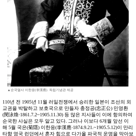
▲순국열사 이한응(李漢應). 독립기념관 제공
110년 전 1905년 11월 러일전쟁에서 승리한 일본이 조선의 외
교권을 박탈하고 보호국으로 만들자 충정공(忠正公) 민영환
(閔泳煥·1861.7.2~1905.11.30) 등 많은 지사들이 이에 항의하여
순국한 사실은 모두 알고 있다. 그러나 이보다 6개월 앞선 이
해 5월 국은(菊隱) 이한응(李漢應·1874.9.21.~1905.5.12)이 만리
타향 영국 런던에서 혼자 힘으로 다가올 파국적 운명을 막아보