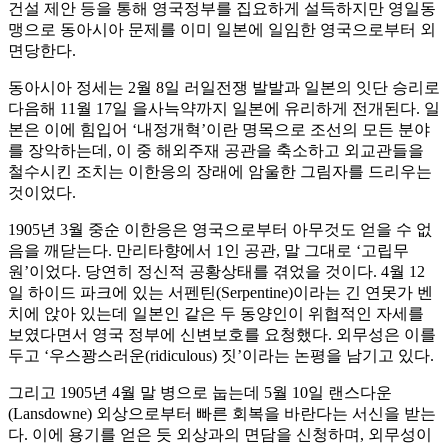
건설 제안 등을 통해 영국정부를 집요하게 설득하지만 영일동
맹으로 동아시아 문제를 이미 일본에 일임한 영국으로부터 외
면당한다.
동아시아 정세는 2월 8일 러일전쟁 발발과 일본의 잇단 승리로
다음해 11월 17일 을사늑약까지 일본에 유리하게 전개된다. 일
본은 이에 힘입어 ‘내정개혁’이란 명목으로 조선의 모든 분야
를 장악하는데, 이 중 해외주재 공관을 축소하고 외교관들을
철수시킨 조치는 이한응의 장래에 암울한 그림자를 드리우는
것이었다.
1905년 3월 중순 이한응은 영국으로부터 아무것도 얻을 수 없
음을 깨닫는다. 만리타향에서 1인 공관, 말 그대로 ‘고립무
원’이었다. 당연히 정신적 공황상태를 겪었을 것이다. 4월 12
일 하이드 파크에 있는 서펜틴(Serpentine)이라는 긴 연못가 벤
치에 앉아 있는데 일본인 같은 두 동양인이 위협적인 자세를
보였다면서 영국 정부에 신변보호를 요청했다. 외무성은 이를
두고 ‘우스꽝스러운(ridiculous) 짓’이라는 논평을 남기고 있다.
그리고 1905년 4월 말 병으로 눕는데 5월 10일 랜스다운
(Lansdowne) 외상으로부터 빠른 회복을 바란다는 서신을 받는
다. 이에 용기를 얻은 듯 외상과의 면담을 신청하며, 외무성이