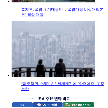
복지부, 폭염 초기대응반→‘폭염대응 비상대책본
부’ 격상 대응
“해로하면 손해?” 8·3 세제개편에 ‘황혼이혼’ 조장
논란