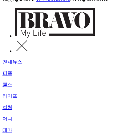
전체뉴스
피플
헬스
라이프
컬처
머니
테마