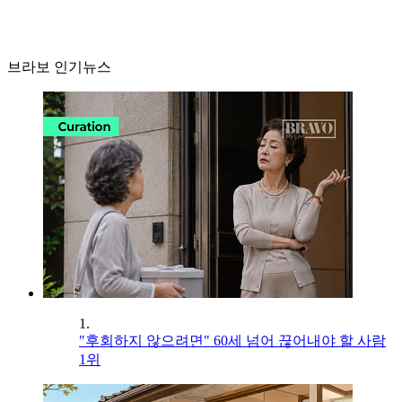
브라보 인기뉴스
1.
"후회하지 않으려면" 60세 넘어 끊어내야 할 사람
1위