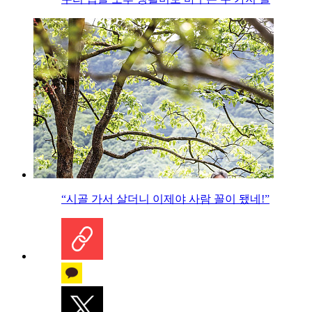
“시골 가서 살더니 이제야 사람 꼴이 됐네!”