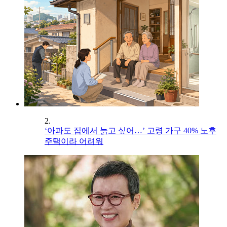
2.
‘아파도 집에서 늙고 싶어…’ 고령 가구 40% 노후
주택이라 어려워