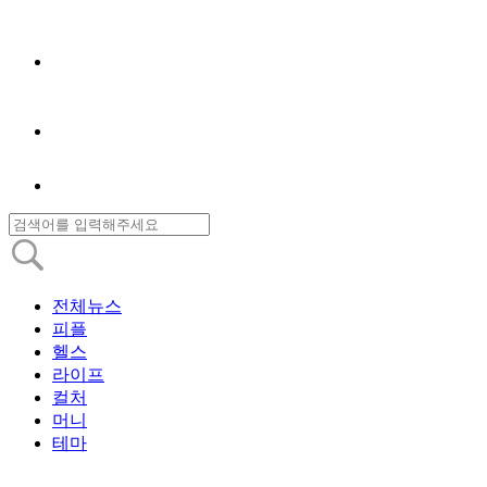
전체뉴스
피플
헬스
라이프
컬처
머니
테마