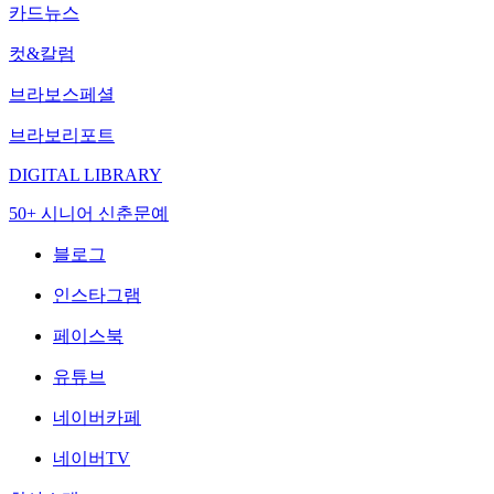
카드뉴스
컷&칼럼
브라보스페셜
브라보리포트
DIGITAL LIBRARY
50+ 시니어 신춘문예
블로그
인스타그램
페이스북
유튜브
네이버카페
네이버TV