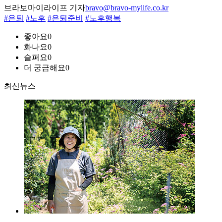
브라보마이라이프 기자
bravo@bravo-mylife.co.kr
#은퇴
#노후
#은퇴준비
#노후행복
좋아요
0
화나요
0
슬퍼요
0
더 궁금해요
0
최신뉴스