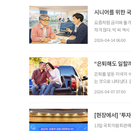
시니어를 위한 
요즘처럼 금리와 물가
자가 많다. 박 씨 역
승률을 고려하면 실질
2026-04-14 06:00
적이지만 기대수익이 
“은퇴해도 일할까
은퇴를 앞둔 미국의 
는 것으로 나타났다. 
평생 버틸 수 있을지에
2026-04-07 07:00
능성에 대한 우려도 더
[현장에서] '투
13일 국회의원회관에