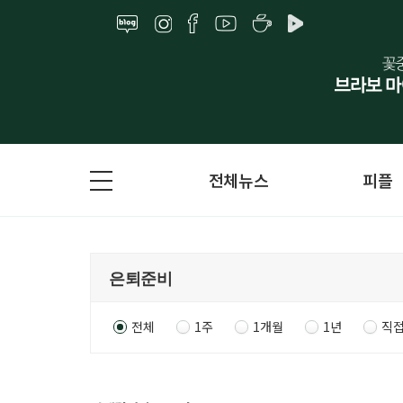
전체뉴스
피플
전체
1주
1개월
1년
직