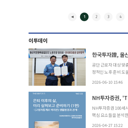
1
2
3
4
이투데이
공단 근로자 대상 맞춤형 연금관리
정적인 노후 준비 도울 것" 한국투자증권이 울산석유화학공업단지 노동
고 공단 근로자들의 안정
2026-06-10 15:46
자회사 한국투자증권
◀
인 노후
NH투자증권, 'T
NH투자증권 100세
핵심 요소들을 분석한 보고서를 내놨다. 27일 N
리와 고령화 트렌드를 
2026-04-27 15:22