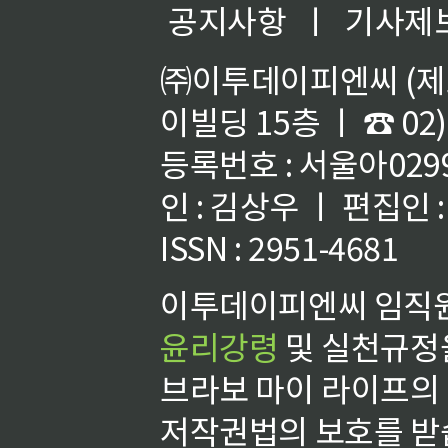
공지사항
ㅣ
기사제
㈜이투데이피엔씨 (제호
이빌딩 15층 ㅣ ☎ 02)
등록번호 : 서울아02992
인 : 김상우 ㅣ 편집인
ISSN : 2951-4681
이투데이피엔씨 임직원
윤리강령
및 실천규정을
브라보 마이 라이프의
저작권법의 보호를 받