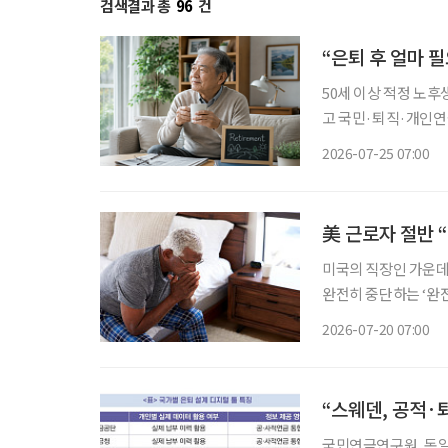
검색결과 총
96
건
“은퇴 후 얼마 
50세 이상 적정 노후
고 국민·퇴직·개인연
의 생활비’ 계산 중요 100세 시대를 맞아 은퇴를 앞둔 중장년층의 가장 큰 고민 중 하나는 ‘노
2026-07-25 07:00
후에 한 달에 얼마가
美 근로자 절반 
미국의 직장인 가운데
완전히 중단하는 ‘완
일의 형태와 비중을 바꾸는 
2026-07-20 07:00
라이벤트(Thriven
국민연금연구원, 독일