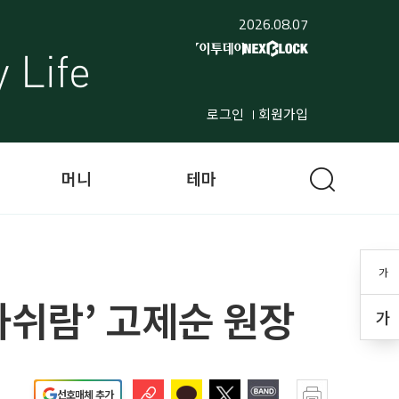
2026.08.07
로그인
회원가입
머니
테마
가
아쉬람’ 고제순 원장
가
선호매체 추가