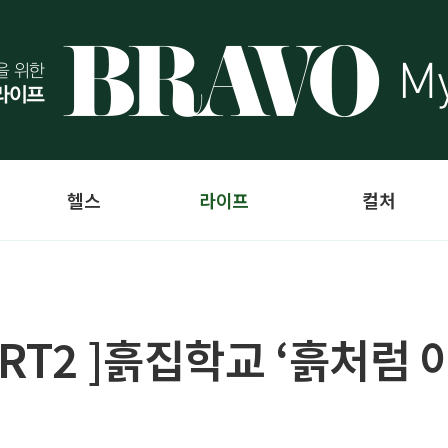
헬스
라이프
컬처
RT2 ]흙집학교 ‘흙처럼 