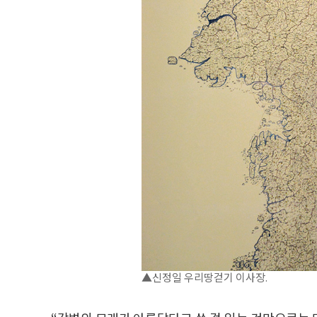
▲신정일 우리땅걷기 이사장.