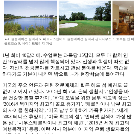
▲4. 플랜테이션 빌리지 5. 피트니스센터 6. 플랜테이션 빌리지 관리사무소 7. 호수를 낀 마
골프코스 9. 베이야드빌리지 거실
1년 회비 40달러에, 수업료는 과목당 15달러. 모두 다 합쳐 연
간 95달러를 넘지 않게 책정되어 있다. 선생과 학생이 따로 없
다. 자신의 전공분야를 가르치고 관심 분야를 배운다. 학습을
하다가도 기분이 내키면 밖으로 나가 현장학습에 들어간다.
미국의 주요 언론과 관련 전문매체의 힐튼 헤드 섬 예찬도 끝
없이 이어지고 있다. ‘2015년 최고의 은퇴 생활지’, ‘인생을 바
꿀 건강한 봄철 휴가지’, ‘하계 모임을 위한 남부 최고의 장소’,
‘2016년 북미지역 최고의 골프 휴가지’, ‘캐롤라이나 남부 최고
의 사이클 친화지역’, ‘미국 남부 5대 하계 가족휴가지’, ‘세계
50대 테니스 휴양지’, ‘미국 최고의 섬’, ‘인터넷 검색이 가장 많
은 섬’, ‘사우스캐롤라이나 최고의 해변’, ‘2015년 세계 최고의
여행목적지’ 등등. 이런 찬사 덕분에 이 지역 은퇴 생활자들의