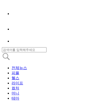
전체뉴스
피플
헬스
라이프
컬처
머니
테마