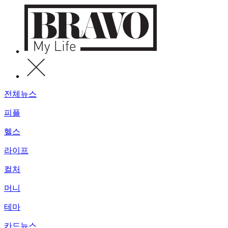
전체뉴스
피플
헬스
라이프
컬처
머니
테마
카드뉴스