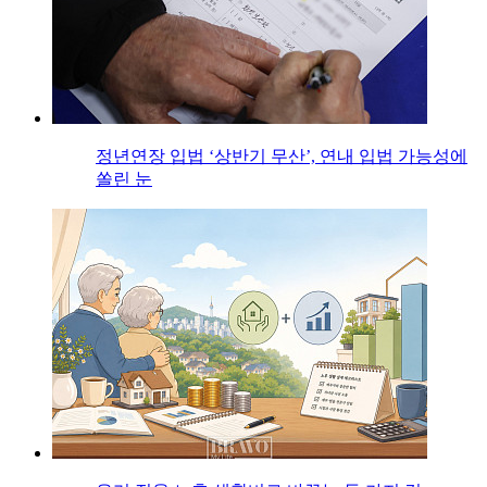
정년연장 입법 ‘상반기 무산’, 연내 입법 가능성에
쏠린 눈