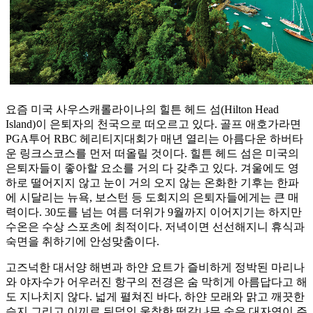
요즘 미국 사우스캐롤라이나의 힐튼 헤드 섬(Hilton Head
Island)이 은퇴자의 천국으로 떠오르고 있다. 골프 애호가라면
PGA투어 RBC 헤리티지대회가 매년 열리는 아름다운 하버타
운 링크스코스를 먼저 떠올릴 것이다. 힐튼 헤드 섬은 미국의
은퇴자들이 좋아할 요소를 거의 다 갖추고 있다. 겨울에도 영
하로 떨어지지 않고 눈이 거의 오지 않는 온화한 기후는 한파
에 시달리는 뉴욕, 보스턴 등 도회지의 은퇴자들에게는 큰 매
력이다. 30도를 넘는 여름 더위가 9월까지 이어지기는 하지만
수온은 수상 스포츠에 최적이다. 저녁이면 선선해지니 휴식과
숙면을 취하기에 안성맞춤이다.
고즈넉한 대서양 해변과 하얀 요트가 즐비하게 정박된 마리나
와 야자수가 어우러진 항구의 전경은 숨 막히게 아름답다고 해
도 지나치지 않다. 넓게 펼쳐진 바다, 하얀 모래와 맑고 깨끗한
습지 그리고 이끼로 뒤덮인 울창한 떡갈나무 숲은 대자연이 주