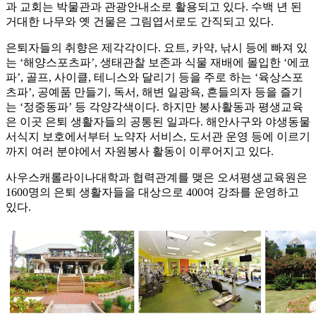
과 교회는 박물관과 관광안내소로 활용되고 있다. 수백 년 된
거대한 나무와 옛 건물은 그림엽서로도 간직되고 있다.
은퇴자들의 취향은 제각각이다. 요트, 카약, 낚시 등에 빠져 있
는 ‘해양스포츠파’, 생태관찰 보존과 식물 재배에 몰입한 ‘에코
파’, 골프, 사이클, 테니스와 달리기 등을 주로 하는 ‘육상스포
츠파’, 공예품 만들기, 독서, 해변 일광욕, 흔들의자 등을 즐기
는 ‘정중동파’ 등 각양각색이다. 하지만 봉사활동과 평생교육
은 이곳 은퇴 생활자들의 공통된 일과다. 해안사구와 야생동물
서식지 보호에서부터 노약자 서비스, 도서관 운영 등에 이르기
까지 여러 분야에서 자원봉사 활동이 이루어지고 있다.
사우스캐롤라이나대학과 협력관계를 맺은 오셔평생교육원은
1600명의 은퇴 생활자들을 대상으로 400여 강좌를 운영하고
있다.