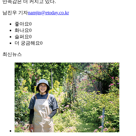
만족감은 더 커지고 있다.
남진우 기자
namjin@etoday.co.kr
좋아요
0
화나요
0
슬퍼요
0
더 궁금해요
0
최신뉴스