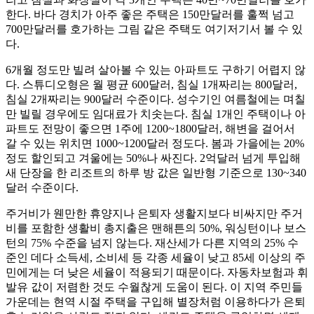
한다. 바다 경치가 아주 좋은 주택은 150만달러를 훌쩍 넘고
700만달러를 호가하는 그림 같은 주택도 여기저기서 볼 수 있
다.
6개월 정도만 빌려 살아볼 수 있는 아파트도 구하기 어렵지 않
다. 스튜디오형은 월 평균 600달러, 침실 1개짜리는 800달러,
침실 2개짜리는 900달러 수준이다. 성수기인 여름철에는 며칠
만 빌릴 경우에도 임대료가 치솟는다. 침실 1개인 주택이나 아
파트도 전망이 좋으면 1주에 1200~1800달러, 해변을 걸어서
갈 수 있는 위치면 1000~1200달러 정도다. 봄과 가을에는 20%
정도 할인되고 겨울에는 50%나 싸진다. 2억달러 넘게 투입해
새 단장을 한 리조트의 하루 방 값은 일반형 기준으로 130~340
달러 수준이다.
주거비가 웬만한 휴양지나 은퇴자 생활지보다 비싸지만 주거
비를 포함한 생활비 총지출은 맨해튼의 50%, 워싱턴이나 보스
턴의 75% 수준을 넘지 않는다. 재산세가 다른 지역의 25% 수
준인 데다 소득세, 소비세 등 각종 세율이 낮고 85세 이상의 주
민에게는 더 낮은 세율이 적용되기 때문이다. 자동차보험과 휘
발유 값이 저렴한 것도 수월찮게 도움이 된다. 이 지역 주민들
가운데는 현역 시절 주택을 구입해 별장처럼 이용하다가 은퇴