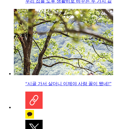
우리 집을 노후 생활비로 바꾸는 두 가지 길
“시골 가서 살더니 이제야 사람 꼴이 됐네!”