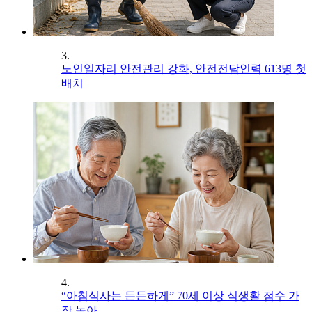
3.
노인일자리 안전관리 강화, 안전전담인력 613명 첫
배치
4.
“아침식사는 든든하게” 70세 이상 식생활 점수 가
장 높아