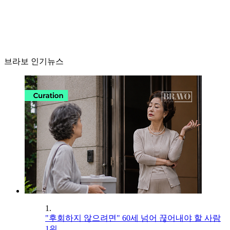
브라보 인기뉴스
1.
"후회하지 않으려면" 60세 넘어 끊어내야 할 사람
1위