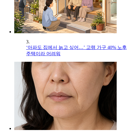
3.
‘아파도 집에서 늙고 싶어…’ 고령 가구 40% 노후
주택이라 어려워