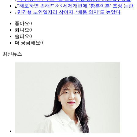
⌞
“해로하면 손해?” 8·3 세제개편에 ‘황혼이혼’ 조장 논란
⌞
민간형 노인일자리 참여자, ‘배움 의지’도 높았다
좋아요
0
화나요
0
슬퍼요
0
더 궁금해요
0
최신뉴스