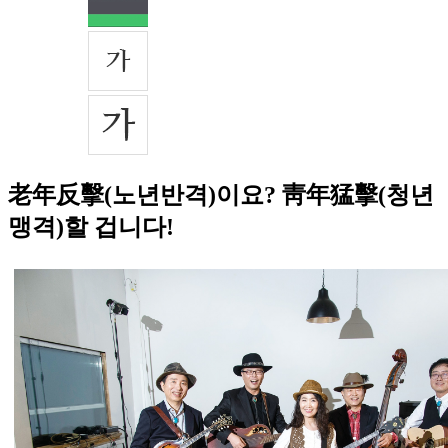
老年反擊(노년반격)이요? 靑年猛擊(청년
맹격)할 겁니다!