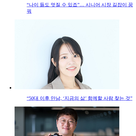
“나이 듦도 멋질 수 있죠”… 시니어 시장 길잡이 꿈
꿔
“50대 이후 만남, ‘지금의 삶’ 함께할 사람 찾는 것”