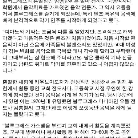
실버그래스의 홍일점인 임영란씨는 얼마 전까지 숙명여자대
학원에서 음악치료를 가르쳤던 음악 전문가. 그 역시 요들을
거쳐 블루그래스를 즐기게 되었는데, 특히 벤조 특유의 음색에
빠져 본격적으로 악기 연주를 시작하게 되었다고 했다.
“피아노와 기타는 조금씩 다룰 줄 알았지만, 본격적으로 해봐
야겠다고 마음먹은 것은 벤조가 처음이었어요. 처음 시작할 땐
음악이 아닌 소음에 가족들의 볼멘소리도 있었지만, 50대 여성
이 겪는 변화를 음악으로 극복할 테니 감수해 달라고 부탁했더
니 그때부터는 잘 협조해 주더라고요. 딸은 클래식 기타 전공
자이고 남편도 취미로 악기를 연주하고 있으니 어렵지 않았습
니다.”
훤칠한 체형에 카우보이모자가 인상적인 장광천씨는 현재 부
천에서 활동 중인 교회 전도사다. 고등학교 시절 우연히 한 강
좌에 참석했던 것이 음악을 하게 된 계기가 됐다. 당시 강단에
서 있던 이는 1970년대 유명했던 블루그래스 마니아인 요들 전
도사 김흥철씨. 그때만 해도 이렇게 오랫동안 음악을 하게 될
지는 몰랐다고 했다.
“블루그래스 가스펠을 부르며 교회 내에서 활동을 계속했었
죠. 군부대 방문이나 봉사활동 등 한 해에 70~80회 정도 공연