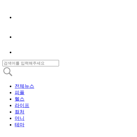
전체뉴스
피플
헬스
라이프
컬처
머니
테마