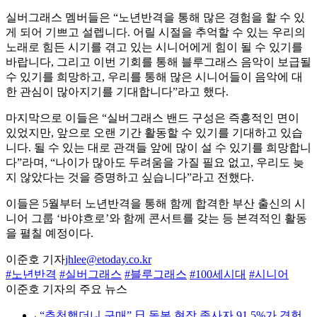
실버그래스 멤버들은 “노년반격을 통해 많은 경험을 할 수 있
게 되어 기쁘고 설렙니다. 어릴 시절을 추억할 수 있는 우리의
노래로 힘든 시기를 겪고 있는 시니어에게 힘이 될 수 있기를
바랍니다, 그리고 이번 기회를 통해 블루그래스 음악이 보급될
수 있기를 희망하고, 우리를 통해 많은 시니어들이 음악에 대
한 관심이 많아지기를 기대합니다”라고 했다.
마지막으로 이들은 “실버그래스 밴드 구성은 즉흥적인 면이
있었지만, 앞으로 오랜 기간 활동할 수 있기를 기대하고 있습
니다. 될 수 있는 대로 관객들 앞에 많이 설 수 있기를 희망합니
다”라며, “나이가 많아도 두려움을 가질 필요 없고, 우리도 늦
지 않았다는 것을 증명하고 싶습니다”라고 전했다.
이들은 5월부터 노년반격을 통해 함께 합격한 부산 출신의 시
니어 그룹 ‘바야흐로’와 함께 콘서트를 갖는 등 본격적인 활동
을 펼칠 예정이다.
이준호 기자
jhlee@etoday.co.kr
#노년반격
#실버그래스
#블루그래스
#100세시대
#시니어
이준호 기자의 주요 뉴스
⌞
“추천했더니 구매” 日 돌봄 현장 종사자 91.5%가 경험