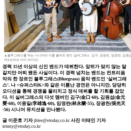
▲블루그래스를 하는 시니어라 이름 붙여진 밴드 실버그래스. 김구, 장광천, 임영란, 김원섭
터)(브라보 마이 라이프)
경력 35년 이상의 신인 밴드가 데뷔한다. 앞뒤가 맞지 않는 말
같지만 어찌 됐든 사실이다. 이 경력 넘치는 밴드는 컨트리음
악의 한 장르인 블루그래스(Bluegrass) 음악 밴드인 ‘실버그래
스’.
나 <슈퍼스타K>와 같은 이름난 경연은 아니지만, 당당히
오디션을 통해 경쟁을 물리치고 정식 데뷔를 할 기회를 잡았
다. 이 실버그래스의 다섯 멤버인 김구(金口·60), 김원섭(金元
燮·60), 이웅일(李雄逸·60), 임영란(林永蘭·55), 장광천(張光天
·56) 시니어 뮤지션을 만나봤다.
글 이준호 기자
jhlee@etoday.co.kr
사진 이태인 기자
teinny@etoday.co.kr