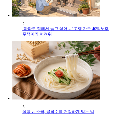
2.
‘아파도 집에서 늙고 싶어…’ 고령 가구 40% 노후
주택이라 어려워
3.
설탕 vs 소금, 콩국수를 건강하게 먹는 법