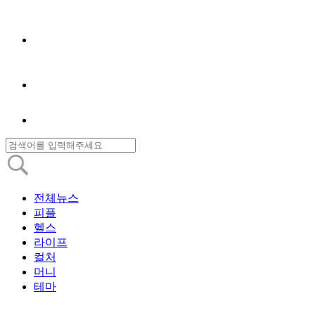
전체뉴스
피플
헬스
라이프
컬처
머니
테마