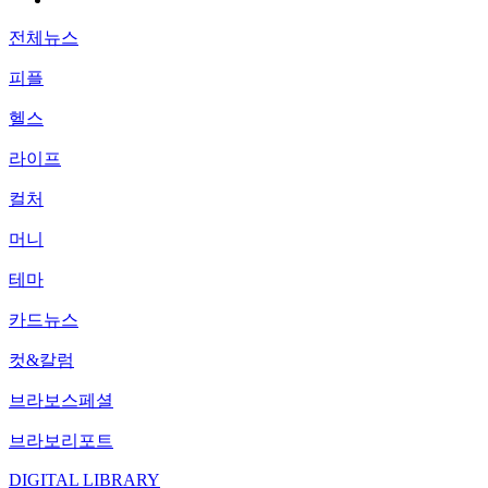
전체뉴스
피플
헬스
라이프
컬처
머니
테마
카드뉴스
컷&칼럼
브라보스페셜
브라보리포트
DIGITAL LIBRARY