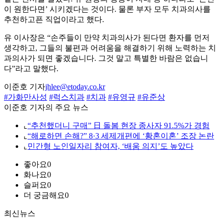
이 원한다면’ 시키겠다는 것이다. 물론 부자 모두 치과의사를
추천하고픈 직업이라고 했다.
유 이사장은 “손주들이 만약 치과의사가 된다면 환자를 먼저
생각하고, 그들의 불편과 어려움을 해결하기 위해 노력하는 치
과의사가 되면 좋겠습니다. 그것 말고 특별한 바람은 없습니
다”라고 말했다.
이준호 기자
jhlee@etoday.co.kr
#가화만사성
#럭스치과
#치과
#유영규
#유준상
이준호 기자의 주요 뉴스
⌞
“추천했더니 구매” 日 돌봄 현장 종사자 91.5%가 경험
⌞
“해로하면 손해?” 8·3 세제개편에 ‘황혼이혼’ 조장 논란
⌞
민간형 노인일자리 참여자, ‘배움 의지’도 높았다
좋아요
0
화나요
0
슬퍼요
0
더 궁금해요
0
최신뉴스