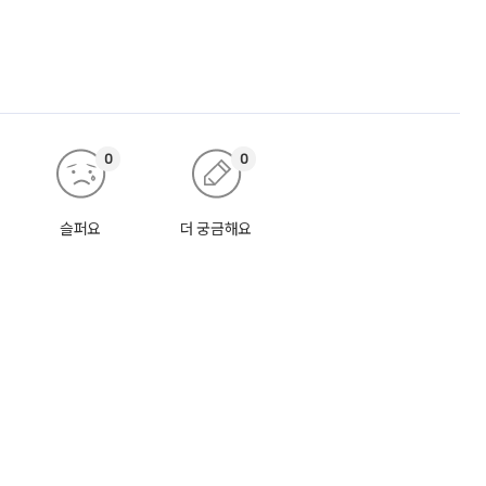
0
0
슬퍼요
더 궁금해요