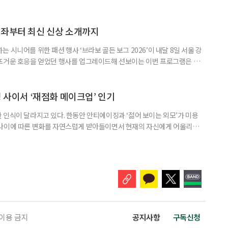
내놓고 있을까. 올해 일본 패션 시장에서 성인 여성과 중년층을 겨냥한 핵심
 더 젊어 보이는 옷보다 오래 입고 싶고, 몸이 편하며, 관리까지 쉬운 옷이
반기 패션계의 키워드는 ‘애착’, ‘기능적 아름다움’, ‘이지
강좌부터 최신 신상 소개까지
 시니어를 위한 패션 행사 ‘브라보 골든 보그 2026’이 내달 8일 서울 강
 뜨거운 호응을 얻었던 행사를 업그레이드해 선보이는 이번 프로그램은 단
이 직접 브랜드를 체험하고 자신의 취향과 이미지에 맞는 스타일을 찾아보
행사는 4월 8일 수요일 오후 2시부터 서울 강남구 이투데이빌딩 19층 라운
엔씨와 브라보 마이 라이프, 주관은 EMA가 맡는다. 이번 행사는 중년
성 사이서 ‘재점화 메이크업’ 인기
 인식이 달라지고 있다. 한동안 안티에이징과 ‘젊어 보이는 외모’가 미용
 나이에 따른 변화를 자연스럽게 받아들이면서 현재의 자신에게 어울리는
이동하는 분위기다. 일본에선 이런 흐름을 신조어 ‘재점화 메이크업’이라
메쿠는 2025~2026년 시니어 트렌드 가운데 하나로 ‘재점화 메이크업’을
 여성을 대상으로 관련 강좌를 열었다. 회사 측 조사에 따르면 50대 이상
 이용 금지
공지사항
구독신청