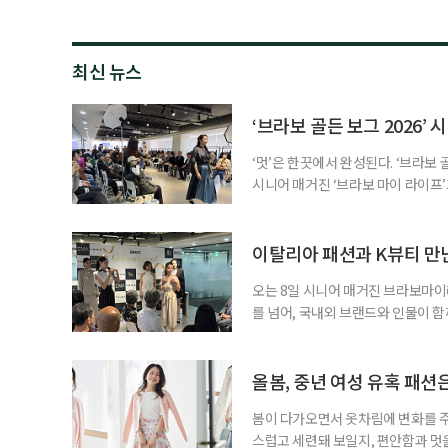
최신 뉴스
‘브라보 골든 보그 2026’
‘멋’은 한끗에서 완성된다. ‘브라보 
시니어 매거진 ‘브라보 마이 라이프’
열렸다. 중년 세대의 취향과 자기표
하며 자신만의 스타일을 탐색하는 분
획한 아트 퍼포먼스 ‘과거에서 미래
이탈리아 패션과 K뷰티 만난다
오는 8일 시니어 매거진 브라보마이라
를 넘어, 국내외 브랜드와 인물이 
랜드 트렁크쇼, 개별 체험, 다양한
행사 오프닝은 이번 행사를 주관사인
래로’가 맡는다. 이 무대는 전문 
올봄, 중년 여성 유혹 패션
봄이 다가오면서 옷차림에 변화를 주
스럽고 세련돼 보일지, 편안함과 멋