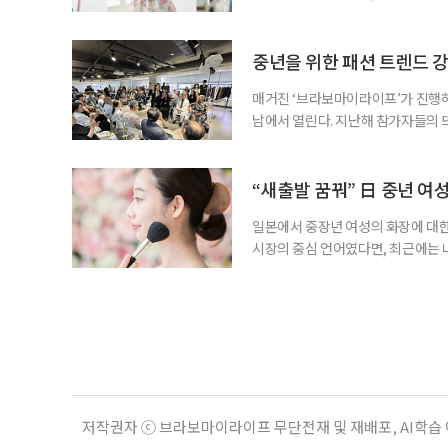
본에서는 이런 고민에 어떤 해답을 
흐름은 비교적 분명하다. 더 화려하고
새로운 기준으로 떠오르고 있다. 올 상
중년을 위한 패션 트렌드 
매거진 ‘브라보마이라이프’가 진행하는
남에서 열린다. 지난해 참가자들의
순한 패션 이벤트를 넘어, 중장년층
는 현장형 행사로 꾸며질 예정이다. 
지에서 진행된다. 주최는 이투데이피
“새출발 꿈꿔” 日 중년 여
일본에서 중장년 여성의 화장에 대한
시장의 중심 언어였다면, 최근에는
아름다움을 살리는 방향으로 관심이 
고 정의한다. 일본 시니어 매체 하루
선정했고, 올해 3월에는 50~60대
저작권자 ⓒ 브라보마이라이프 무단전재 및 재배포, AI학습