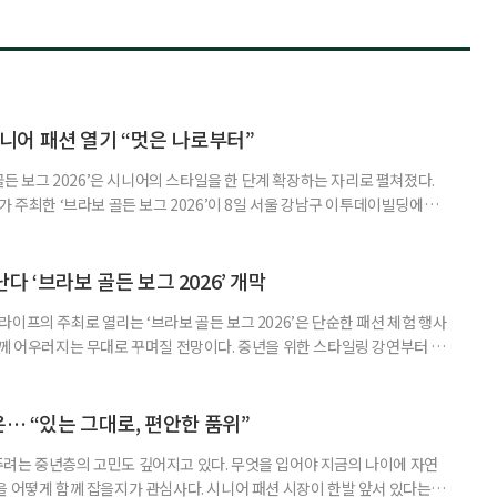
 시니어 패션 열기 “멋은 나로부터”
골든 보그 2026’은 시니어의 스타일을 한 단계 확장하는 자리로 펼쳐졌다.
가 주최한 ‘브라보 골든 보그 2026’이 8일 서울 강남구 이투데이빌딩에서
현 방식을 조명하는 패션·라이프스타일 행사로, 참가자들이 직접 보고 체험
위기가 형성됐다. 행사의 시작은 주관사 엘리트모델에이전시(EMA)가 기
로’가 장식했다. 시니어 아티스트들이 자신의 삶과 시간을 몸으로
 ‘브라보 골든 보그 2026’ 개막
이프의 주최로 열리는 ‘브라보 골든 보그 2026’은 단순한 패션 체험 행사
함께 어우러지는 무대로 꾸며질 전망이다. 중년을 위한 스타일링 강연부터 브
 경품까지 이어지며 현장 곳곳에 볼거리를 채울 예정이다. 참가자를 환영하는
 엘리트모델에이전시(EMA)가 기획·제작한 아트 퍼포먼스 ‘과거에서 미
무용수의 기술을 보여주는 공연이 아니라, 시니어 아티스트들이 자신의 삶
은… “있는 그대로, 편안한 품위”
려는 중년층의 고민도 깊어지고 있다. 무엇을 입어야 지금의 나이에 자연
을 어떻게 함께 잡을지가 관심사다. 시니어 패션 시장이 한발 앞서 있다는 일