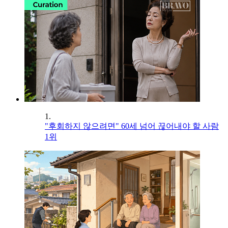
1.
"후회하지 않으려면" 60세 넘어 끊어내야 할 사람
1위