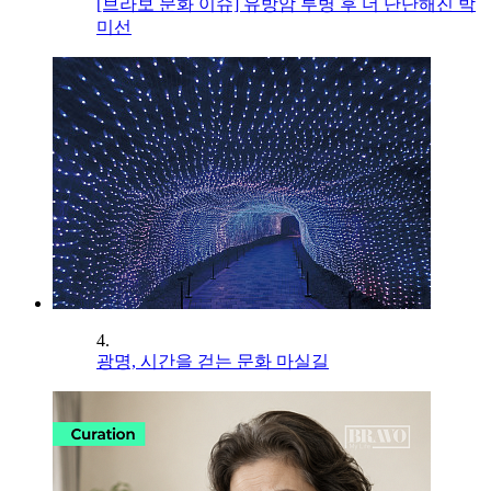
[브라보 문화 이슈] 유방암 투병 후 더 단단해진 박
미선
4.
광명, 시간을 걷는 문화 마실길