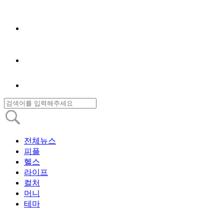
전체뉴스
피플
헬스
라이프
컬처
머니
테마