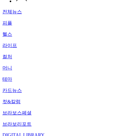
전체뉴스
피플
헬스
라이프
컬처
머니
테마
카드뉴스
컷&칼럼
브라보스페셜
브라보리포트
DIGITAL LIBRARY