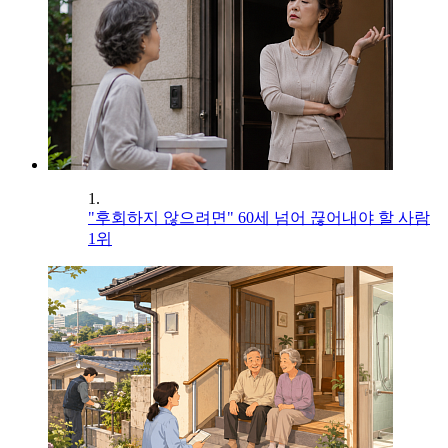
1.
"후회하지 않으려면" 60세 넘어 끊어내야 할 사람
1위