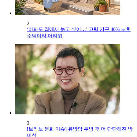
2.
‘아파도 집에서 늙고 싶어…’ 고령 가구 40% 노후
주택이라 어려워
3.
[브라보 문화 이슈] 유방암 투병 후 더 단단해진 박
미선