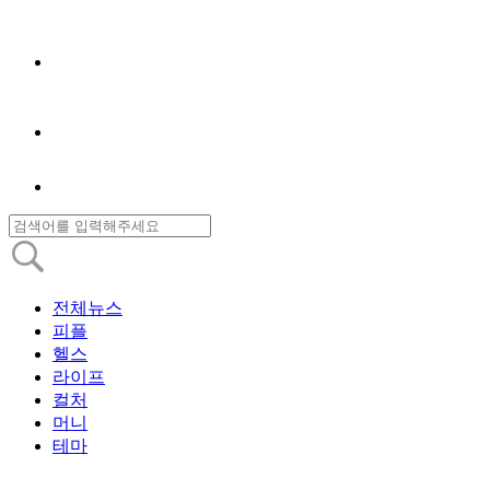
전체뉴스
피플
헬스
라이프
컬처
머니
테마