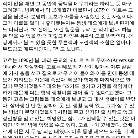
작이 없을 때면 그 동안의 공백을 메우기라도 하려는 듯 마구
그려댔다. 병원에서 약 15개월간 머물면서 187점에 이르는 그
림을 남겼다. 분명히, 고흐가 아를을 사랑했던 것은 사실이다.
그가 아를을 얼마나 좋아했는지는 동생 테오에게 보낸 편지에
도 나타난다. “예전에는 이런 행운을 누려 본 적이 없다. 하늘
은 믿을 수 없을 만큼 파랗고 태양은 유황빛으로 반짝인다. 천
상에서나 볼 수 있을 듯한 푸른색과 노란색의 조합은 얼마나
부드럽고 매혹적인지…”라고 보냈다.
고흐는 1890년 봄, 파리 근교의 오베르 쉬르 우아즈(Auvers sur
Oise)에서 자살한다. 고흐는 테오의 가족이 찾아온 이후 밀밭
에 가서 총을 쏘고 집으로 겨우 기어 들어와 이틀 만에 동생 테
오가 지켜보는 가운데 죽었다. 테오가 형에게 마지막으로 한
말이 무엇이었을까? 테오는 “조카도 생기고 가정을 책임져야
하기 때문에 더는 형의 생활비를 대어 줄 수 없다”고 했다. 그
동안 고흐는 그림들을 테오에게 보냈고 그 대신 생활비를 받았
다. 살아생전 단 한 점밖에 못 판, 생활 능력 없는 그가 살 수 있
는 방법이 무엇이었을까? 사랑을 주고 싶지만 줄 사람도 없고
정신병을 앓고 있는, 희망없는 삶. 그가 선택할 수 있는 것은 어
쩌면 ‘죽음’ 밖에 없었을 수도 있다. 고흐 나이 37세였다. 오베
르에 머문 지 두 달 되던 때였다. 이후 동생 테오도 6개월 뒤 매
독에 걸려 죽는다. 두 사람의 묘지는 마지막으로 머물렀던 집