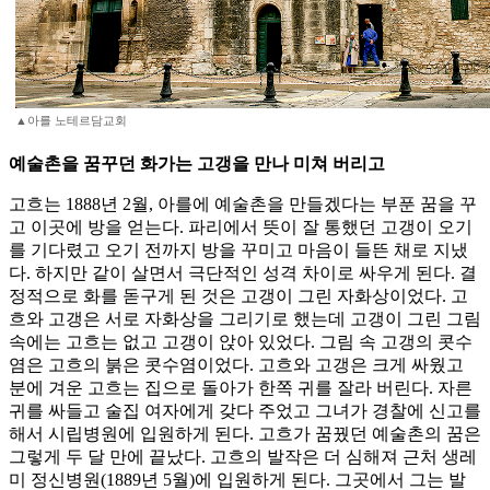
▲아를 노테르담교회
예술촌을 꿈꾸던 화가는 고갱을 만나 미쳐 버리고
고흐는 1888년 2월, 아를에 예술촌을 만들겠다는 부푼 꿈을 꾸
고 이곳에 방을 얻는다. 파리에서 뜻이 잘 통했던 고갱이 오기
를 기다렸고 오기 전까지 방을 꾸미고 마음이 들뜬 채로 지냈
다. 하지만 같이 살면서 극단적인 성격 차이로 싸우게 된다. 결
정적으로 화를 돋구게 된 것은 고갱이 그린 자화상이었다. 고
흐와 고갱은 서로 자화상을 그리기로 했는데 고갱이 그린 그림
속에는 고흐는 없고 고갱이 앉아 있었다. 그림 속 고갱의 콧수
염은 고흐의 붉은 콧수염이었다. 고흐와 고갱은 크게 싸웠고
분에 겨운 고흐는 집으로 돌아가 한쪽 귀를 잘라 버린다. 자른
귀를 싸들고 술집 여자에게 갖다 주었고 그녀가 경찰에 신고를
해서 시립병원에 입원하게 된다. 고흐가 꿈꿨던 예술촌의 꿈은
그렇게 두 달 만에 끝났다. 고흐의 발작은 더 심해져 근처 생레
미 정신병원(1889년 5월)에 입원하게 된다. 그곳에서 그는 발