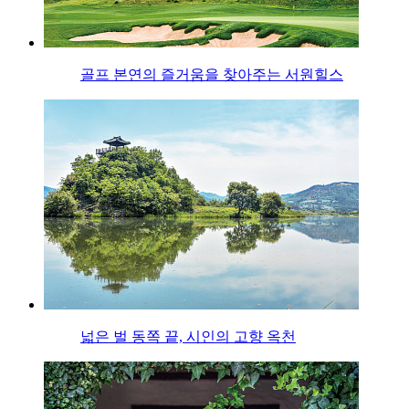
골프 본연의 즐거움을 찾아주는 서원힐스
넓은 벌 동쪽 끝, 시인의 고향 옥천