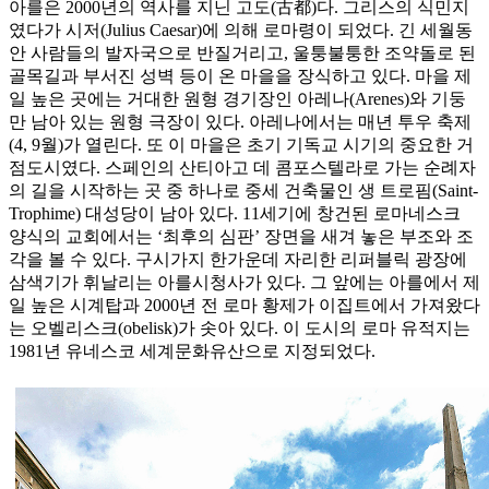
아를은 2000년의 역사를 지닌 고도(古都)다. 그리스의 식민지
였다가 시저(Julius Caesar)에 의해 로마령이 되었다. 긴 세월동
안 사람들의 발자국으로 반질거리고, 울퉁불퉁한 조약돌로 된
골목길과 부서진 성벽 등이 온 마을을 장식하고 있다. 마을 제
일 높은 곳에는 거대한 원형 경기장인 아레나(Arenes)와 기둥
만 남아 있는 원형 극장이 있다. 아레나에서는 매년 투우 축제
(4, 9월)가 열린다. 또 이 마을은 초기 기독교 시기의 중요한 거
점도시였다. 스페인의 산티아고 데 콤포스텔라로 가는 순례자
의 길을 시작하는 곳 중 하나로 중세 건축물인 생 트로핌(Saint-
Trophime) 대성당이 남아 있다. 11세기에 창건된 로마네스크
양식의 교회에서는 ‘최후의 심판’ 장면을 새겨 놓은 부조와 조
각을 볼 수 있다. 구시가지 한가운데 자리한 리퍼블릭 광장에
삼색기가 휘날리는 아를시청사가 있다. 그 앞에는 아를에서 제
일 높은 시계탑과 2000년 전 로마 황제가 이집트에서 가져왔다
는 오벨리스크(obelisk)가 솟아 있다. 이 도시의 로마 유적지는
1981년 유네스코 세계문화유산으로 지정되었다.