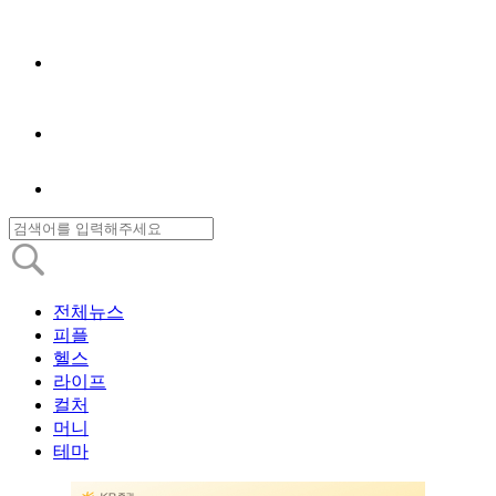
전체뉴스
피플
헬스
라이프
컬처
머니
테마