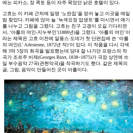
에는 피카소, 장 콕토 등이 자주 묵었던 낡은 호텔이 있다.
고흐는 이 카페 근처에 일명 ‘노란집’을 얻어 놓고 이곳을 매일
밤 찾았다. 카페에 앉아 늘 ‘녹색요정 압생트’를 마시면서 얘기
를 나누고 그림을 그렸다. 고흐는 친구 고갱이 오길 기다리면
서, ‘아를의 여인-지누부인’(1888년)을 그렸다. ‘아를의 여인’이
라는 제목은 고흐 이전에 알퐁스 도데가 첫 단편집에 쓴 ‘아를
의 여인(L' Arlesienne, 1872년 작)’이 있다. 이 작품을 다시 각색
해 3막 5장의 희곡을 발표했는데 당대 잘 나가던 프랑스의 작
곡가 조르주 비제(Georges Bizet, 1838~1875)가 극장 상연에 쓰
일 부수음악 27곡(관현악곡)을 작곡하기도 했다. 같은 제목의
글, 그림, 음악이 만들어진 곳이 아를이다.