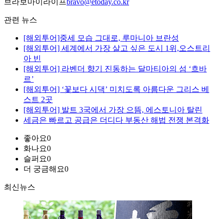
브라보마이라이프
bravo@etoday.co.kr
관련 뉴스
[해외투어]중세 모습 그대로, 루마니아 브란성
[해외투어] 세계에서 가장 살고 싶은 도시 1위,오스트리
아 빈
[해외투어] 라벤더 향기 진동하는 달마티아의 섬 ‘흐바
르’
[해외투어] ‘꽃보다 시댁’ 미치도록 아름다운 그리스 베
스트 2곳
[해외투어] 발트 3국에서 가장 으뜸, 에스토니아 탈린
세금은 빠르고 공급은 더디다 부동산 해법 전쟁 본격화
좋아요
0
화나요
0
슬퍼요
0
더 궁금해요
0
최신뉴스