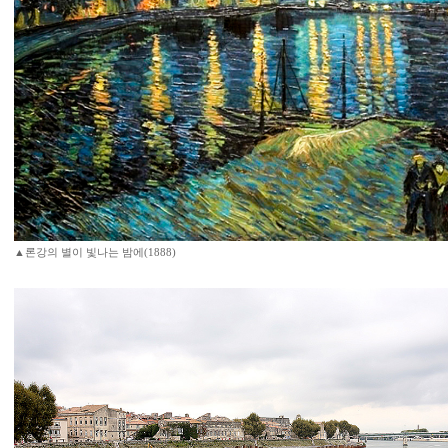
▲론강의 별이 빛나는 밤에(1888)