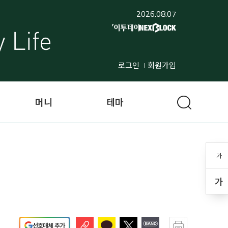
2026.08.07
로그인
회원가입
머니
테마
가
가
선호매체 추가