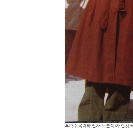
▲가수 옥이와 필자(오른쪽)가 한컷 찍