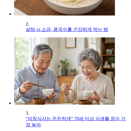
2.
설탕 vs 소금, 콩국수를 건강하게 먹는 법
3.
“아침식사는 든든하게” 70세 이상 식생활 점수 가
장 높아