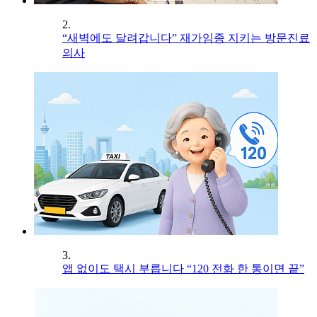
2.
“새벽에도 달려갑니다” 재가임종 지키는 방문진료
의사
3.
앱 없이도 택시 부릅니다 “120 전화 한 통이면 끝”