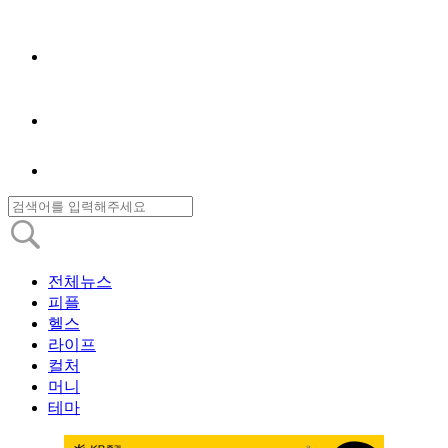
전체뉴스
피플
헬스
라이프
컬처
머니
테마