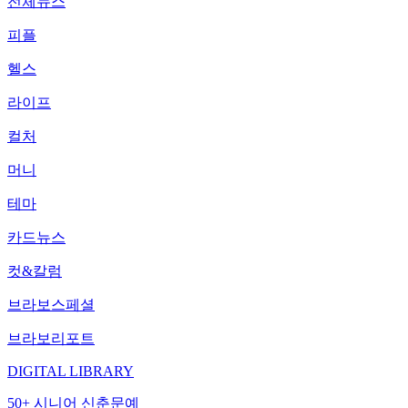
전체뉴스
피플
헬스
라이프
컬처
머니
테마
카드뉴스
컷&칼럼
브라보스페셜
브라보리포트
DIGITAL LIBRARY
50+ 시니어 신춘문예