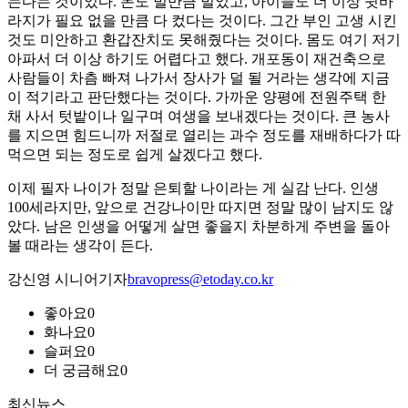
는다는 것이었다. 돈도 벌만큼 벌었고, 아이들도 더 이상 뒷바
라지가 필요 없을 만큼 다 컸다는 것이다. 그간 부인 고생 시킨
것도 미안하고 환갑잔치도 못해줬다는 것이다. 몸도 여기 저기
아파서 더 이상 하기도 어렵다고 했다. 개포동이 재건축으로
사람들이 차츰 빠져 나가서 장사가 덜 될 거라는 생각에 지금
이 적기라고 판단했다는 것이다. 가까운 양평에 전원주택 한
채 사서 텃밭이나 일구며 여생을 보내겠다는 것이다. 큰 농사
를 지으면 힘드니까 저절로 열리는 과수 정도를 재배하다가 따
먹으면 되는 정도로 쉽게 살겠다고 했다.
이제 필자 나이가 정말 은퇴할 나이라는 게 실감 난다. 인생
100세라지만, 앞으로 건강나이만 따지면 정말 많이 남지도 않
았다. 남은 인생을 어떻게 살면 좋을지 차분하게 주변을 돌아
볼 때라는 생각이 든다.
강신영 시니어기자
bravopress@etoday.co.kr
좋아요
0
화나요
0
슬퍼요
0
더 궁금해요
0
최신뉴스