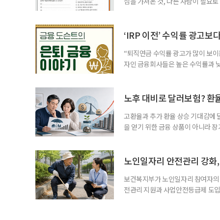
심을 가져온 것, 다른 사람이 필요로
for 5060 창직사례집’을 바탕으로 ‘
싶었나요? ▷ 내가 살아오며 ‘이렇게 바
2._______________ 3._____
‘IRP 이전’ 수익률 광고보
“퇴직연금 수익률 광고가 많이 보이는
자인 금융회사들은 높은 수익률과 낮
가입자를 유치한다. 하지만 수익률이
운용하는 자금인 만큼, 광고보다 먼저
사들이 내세우는 퇴직연금 수익률은 
노후 대비로 달러보험? 환
고환율과 추가 환율 상승 기대감에 
을 얻기 위한 금융 상품이 아니라 
이라면 환율 상승에 따른 보험료 부
국면의 달러보험 소비자 위험과 과제’
집계됐다. 전년 동기 판매량인 2만2
노인일자리 안전관리 강화, 
보건복지부가 노인일자리 참여자의 
전관리 지원과 사업안전등급제 도입
인일자리 참여자가 더욱 안전한 환경
치한다고 밝혔다. 이들은 참여자 안전