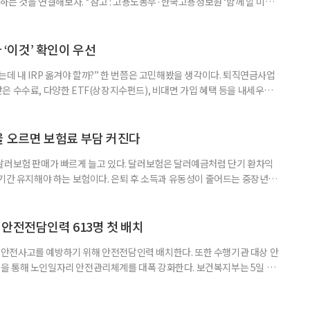
 하는 것을 연결해보자. *참고 : 고용노동부·한국고용정보원 ‘함께 할 미래
브라보 마이 라이프’ 재구성. STEP 1. 내 안의 재료 찾기 1. 무엇을 바꾸고
뀌면 좋겠다’고 느낀 일은? 1._______________
__________ ▷ 그중 내가 직접 해볼 만
다 ‘이것’ 확인이 우선
데 내 IRP 옮겨야 할까?” 한 번쯤은 고민해봤을 생각이다. 퇴직연금사업
은 수수료, 다양한 ETF(상장지수펀드), 비대면 가입 혜택 등을 내세우며
 높다고 해서 무조건 옮기는 것만이 정답은 아니다. 퇴직연금은 오랜 기간
 확인해야 할 사항이 있다. 수익률 광고, 먼저 기준부터 봐야 한다 금융회
눈에 잘 들어온다. 하지만 수익률 숫자는 기준에 따라달라질 수 있다.
율 오르면 보험료 부담 커진다
달러보험 판매가 빠르게 늘고 있다. 달러보험은 달러예금처럼 단기 환차익
장기간 유지해야 하는 보험이다. 은퇴 후 소득과 유동성이 줄어드는 중장년층
담과 중도해지 손실 가능성을 함께 살펴야 한다. 5일 보험연구원의 ‘고환율
 리포트에 따르면 올해 1분기 달러보험 판매 건수는 약 4만7000건으로
000건의 두 배를 웃도는 수준이다. 달러보험은 보험료를 달러로 내고
안전전담인력 613명 첫 배치
안전사고를 예방하기 위해 안전전담인력 배치한다. 또한 수행기관 대상 안
을 통해 노인일자리 안전관리체계를 대폭 강화한다. 보건복지부는 5일 노
에서 활동할 수 있도록 안전전담인력 613명을 수행기관과 지방정부에 배
교육, 활동 현장 점검, 상해·산재보험 관리, 안전물품 관리, 사고 발생 시