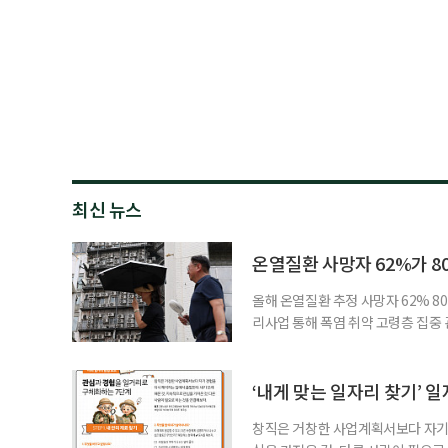
최신 뉴스
온열질환 사망자 62%가 8
올해 온열질환 추정 사망자 62% 8
리사업 통해 폭염 취약 고령층 집중
나타났다. 이에 정부가 전국 보건소
에 따르면 5월 15일부터 이달 4일
고령층은 825명(33.8%), 80세 
‘내게 맞는 일자리 찾기’ 
창직은 거창한 사업계획서보다 자기 