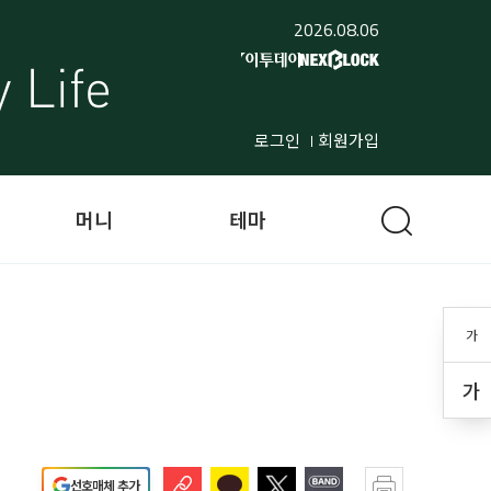
2026.08.06
로그인
회원가입
머니
테마
가
가
선호매체 추가