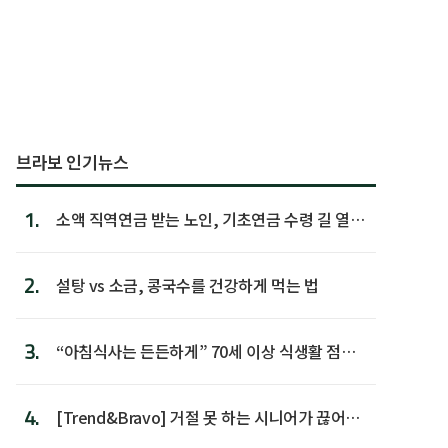
브라보 인기뉴스
1.
소액 직역연금 받는 노인, 기초연금 수령 길 열린
다
2.
설탕 vs 소금, 콩국수를 건강하게 먹는 법
3.
“아침식사는 든든하게” 70세 이상 식생활 점수
가장 높아
4.
[Trend&Bravo] 거절 못 하는 시니어가 끊어야
할 행동 5