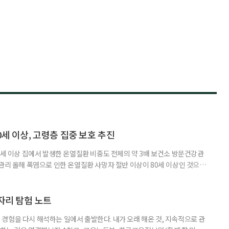
0세 이상, 고령층 집중 보호 추진
0세 이상 집에서 발생한 온열질환 비중도 전체의 약 3배 보건소 방문건강관
 관리 올해 폭염으로 인한 온열질환 사망자 절반 이상이 80세 이상인 것으로
 방문건강관리사업을 통해 80세 이상 고령자 보호를 추진한다. 6일 복지부
까지 질병관리청으로 신고된 온열질환자는 총 2441명으로 이 중 65세 이상
이상은 300명(12.3%)으로 집계됐다. 연령별 환자 수
일자리 탐험 노트
경험을 다시 해석하는 일에서 출발한다. 내가 오래 해온 것, 지속적으로 관