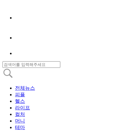
전체뉴스
피플
헬스
라이프
컬처
머니
테마