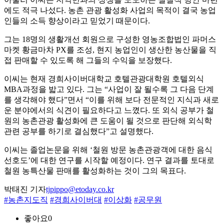
에도 적극 나섰다. 농촌 관광 활성화 사업의 목적이 결국 농업
인들의 소득 향상이라고 믿었기 때문이다.
그는 18명의 생활개선 회원으로 구성한 영농조합법인 파머스
마켓 황금마차 PX를 조성, 현지 농업인이 생산한 농산물을 직
접 판매할 수 있도록 해 그들의 수익을 보장했다.
이씨는 현재 경희사이버대학교 호텔관광대학원 호텔외식
MBA과정을 밟고 있다. 그는 “사업이 잘 될수록 그 다음 단계
를 생각해야 했다”면서 “이를 위해 보다 전문적인 지식과 새로
운 분야에서의 식견이 필요하다고 느꼈다. 또 외식 공부가 철
원의 농촌관광 활성화에 큰 도움이 될 것으로 판단해 외식학
관련 공부를 하기로 결심했다”고 설명했다.
이씨는 졸업논문을 위해 ‘철원 방문 농촌관광객에 대한 음식
선호도’에 대한 연구를 시작할 예정이다. 연구 결과를 토대로
철원 농특산물 판매를 활성화하는 것이 그의 목표다.
박태진 기자
tjpippo@etoday.co.kr
#농촌지도직
#경희사이버대
#이상화
#공무원
좋아요
0