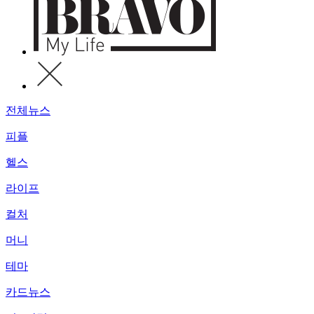
전체뉴스
피플
헬스
라이프
컬처
머니
테마
카드뉴스