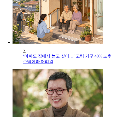
2.
‘아파도 집에서 늙고 싶어…’ 고령 가구 40% 노후
주택이라 어려워