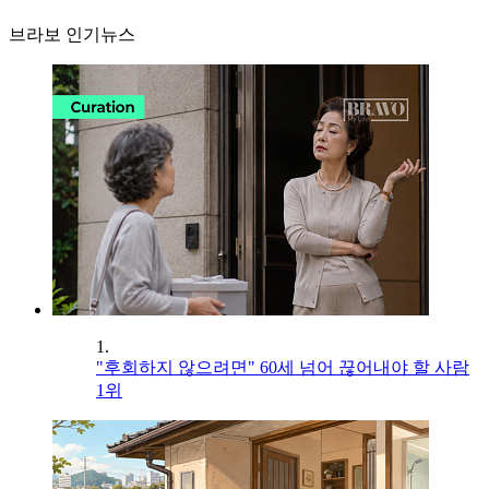
브라보 인기뉴스
1.
"후회하지 않으려면" 60세 넘어 끊어내야 할 사람
1위