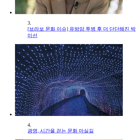
3.
[브라보 문화 이슈] 유방암 투병 후 더 단단해진 박
미선
4.
광명, 시간을 걷는 문화 마실길