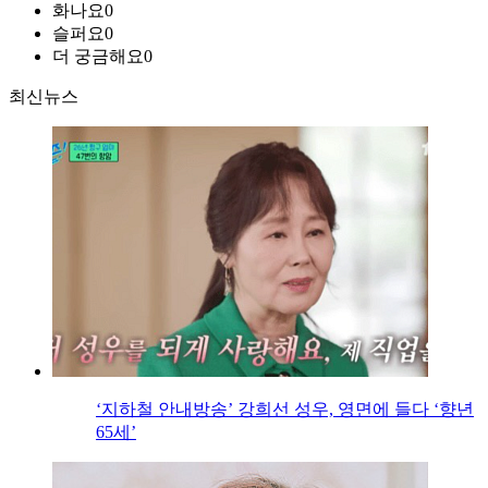
화나요
0
슬퍼요
0
더 궁금해요
0
최신뉴스
‘지하철 안내방송’ 강희선 성우, 영면에 들다 ‘향년
65세’