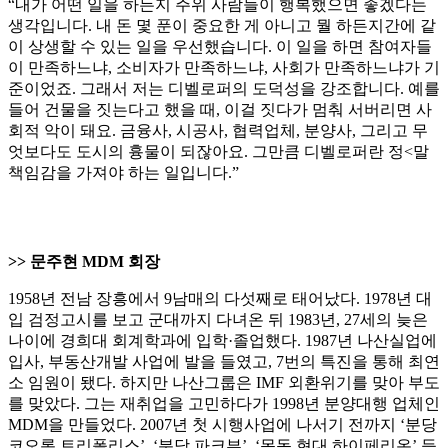
“내가 어떤 일을 하든지 주위 사람들이 행복했으면 좋겠다는
생각입니다. 내 돈 몇 푼이 중요한 게 아니고 뭘 하든지간에 같
이 상생할 수 있는 일을 우선했습니다. 이 일을 하면 참여자들
이 만족하느냐, 소비자가 만족하느냐, 사회가 만족하느냐가 기
준이었죠. 그래서 저는 디벨로퍼의 도덕성을 강조합니다. 예를
들어 건물을 짓는다고 했을 때, 이걸 짓다가 멈춰 서버리면 사
회적 악이 돼요. 금융사, 시공사, 협력업체, 분양사, 그리고 무
엇보다도 도시의 흉물이 되잖아요. 그만큼 디벨로퍼란 정<말
책임감을 가져야 하는 일입니다.”
>> 문주현 MDM 회장
1958년 전남 장흥에서 9남매의 다섯째로 태어났다. 1978년 대
입 검정고시를 보고 군대까지 다녀온 뒤 1983년, 27세의 늦은
나이에 경희대 회계학과에 입학·졸업했다. 1987년 나산실업에
입사, 부동산개발 사업에 발을 들였고, 7번의 특진을 통해 최연
소 임원이 됐다. 하지만 나산그룹은 IMF 외환위기를 맞아 부도
를 맞았다. 그는 재취업을 고민하다가 1998년 분양대행 업체인
MDM을 만들었다. 2007년 첫 시행사업에 나서기 전까지 ‘분당
코오롱 트리폴리스’, ‘분당 파크뷰’, ‘목동 현대 하이페리온’ 등