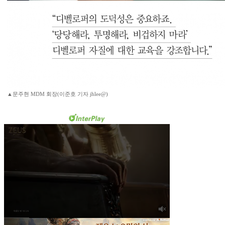
▲문주현 MDM 회장(이준호 기자 jhlee@)