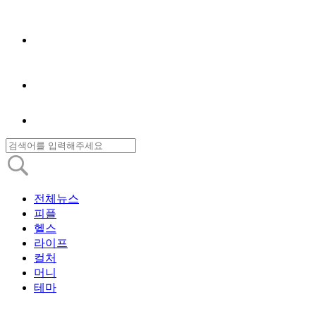
전체뉴스
피플
헬스
라이프
컬처
머니
테마