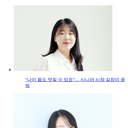
“나이 듦도 멋질 수 있죠”… 시니어 시장 길잡이 꿈
꿔