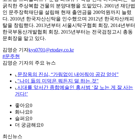
굵직한 주상복합 건물의 분양대행을 도맡았다. 2001년 재단법
인 문주장학재단을 설립해 현재 출연금을 200억원까지 늘렸
다. 2010년 한국자산신탁을 인수했으며 2012년 한국자산캐피
탈을 창립했다. 2013년부터 서울시탁구협회 회장, 2014년부터
한국부동산개발협회 회장, 2015년부터는 전국검정고시 총동
문회장을 맡고 있다.
김영순 기자
kys0701@etoday.co.kr
#문주현
김영순 기자의 주요 뉴스
⌞
문장옥의 진심, “가림없이 내어줘야 공감 얻어”
⌞
"나이 듦의 미덕은 뭐든지 덜 하는 것"
⌞
시대를 앞서간 종합예술인 홍서범 ‘잘 노는 게 잘 사는
거다!’
좋아요
0
화나요
0
슬퍼요
0
더 궁금해요
0
최신뉴스