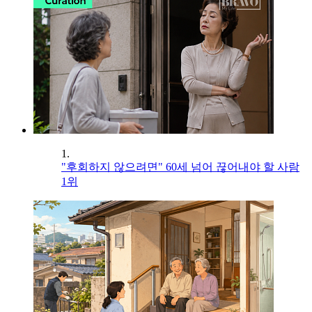
1.
"후회하지 않으려면" 60세 넘어 끊어내야 할 사람
1위