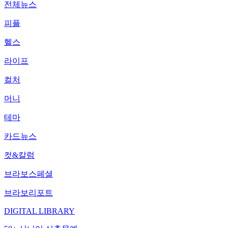
전체뉴스
피플
헬스
라이프
컬처
머니
테마
카드뉴스
컷&칼럼
브라보스페셜
브라보리포트
DIGITAL LIBRARY