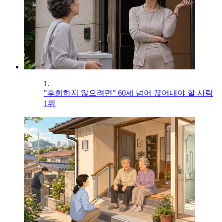
1.
"후회하지 않으려면" 60세 넘어 끊어내야 할 사람
1위