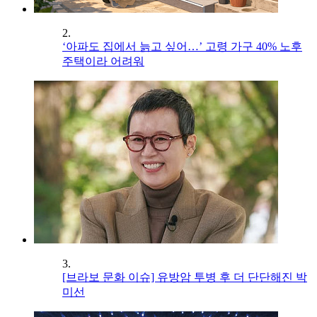
2.
‘아파도 집에서 늙고 싶어…’ 고령 가구 40% 노후
주택이라 어려워
3.
[브라보 문화 이슈] 유방암 투병 후 더 단단해진 박
미선