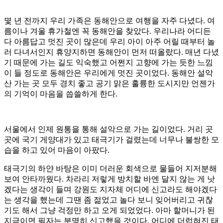
몇 년 전까지 우리 가족은 동해안으로 여행을 자주 다녔다. 여
름이나 겨울 휴가철엔 꼭 동해안을 찾았다. 우리나라 어디든
다 아름답고 멋진 곳이 많은데 우리 아이 아주 어릴 때부터 놀
러 다녀서인지 휴양지하면 동해안이 먼저 떠올랐다. 매년 다녔
기 때문에 가는 길도 익숙했고 어쩐지 고향에 가는 듯한 느낌
이 들 정도로 동해안은 우리에게 멋진 곳이었다. 동해안 설악
산 가는 곳 모두 경치 좋고 공기 맑은 훌륭한 도시지만 언젠가
의 기억이 마음을 씁쓸하게 한다.
서울에서 인제 원통을 통해 설악으로 가는 길이었다. 거리 곳
곳에 국기 게양대가 있고 태극기가 걸렸는데 너무나 불쌍한 모
습을 하고 있어 마음이 아팠다.
태극기의 하얀 바탕은 이미 더러운 회색으로 물들어 지저분해
보여 안타까웠다. 차라리 저렇게 방치할 바엔 달지 않는 게 낫
겠다는 생각이 들며 강원도 지자체 어디에 신고라도 해야겠다
는 생각을 했는데 그땐 좀 젊었고 놀다 보니 잊어버리고 귀찮
기도 해서 그냥 걱정만 하고 오게 되었었다. 아마 할머니가 된
지금이면 필자는 분명히 신고했을 것이다. 어디에 더럽혀진 태