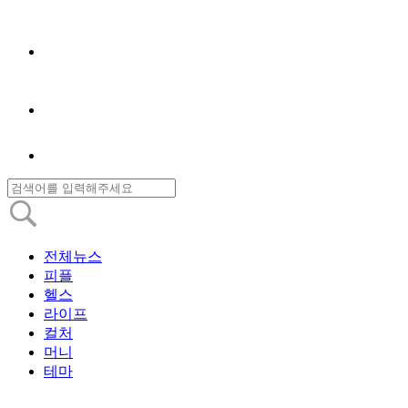
전체뉴스
피플
헬스
라이프
컬처
머니
테마