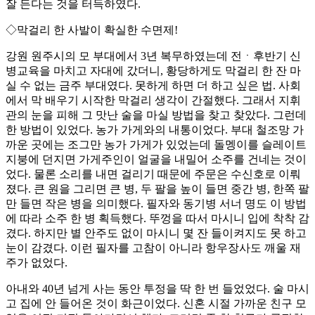
잘 든다는 것을 터득하였다.
◇막걸리 한 사발이 확실한 수면제!
강원 원주시의 모 부대에서 3년 복무하였는데 전ㆍ후반기 신
병교육을 마치고 자대에 갔더니, 황당하게도 막걸리 한 잔 마
실 수 없는 금주 부대였다. 못하게 하면 더 하고 싶은 법. 사회
에서 막 배우기 시작한 막걸리 생각이 간절했다. 그래서 지휘
관의 눈을 피해 그 맛난 술을 마실 방법을 찾고 찾았다. 그런데
한 방법이 있었다. 농가 가게와의 내통이었다. 부대 철조망 가
까운 곳에는 조그만 농가 가게가 있었는데 돌멩이를 슬레이트
지붕에 던지면 가게주인이 얼굴을 내밀어 소주를 건네는 것이
었다. 물론 소리를 내면 걸리기 때문에 주문은 수신호로 이뤄
졌다. 큰 원을 그리면 큰 병, 두 팔을 높이 들면 중간 병, 한쪽 팔
만 들면 작은 병을 의미했다. 필자와 동기병 서너 명도 이 방법
에 따라 소주 한 병 획득했다. 뚜껑을 따서 마시니 입에 착착 감
겼다. 하지만 별 안주도 없이 마시니 몇 잔 들이켜지도 못 하고
눈이 감겼다. 이런 필자를 고참이 아니라 항우장사도 깨울 재
주가 없었다.
아내와 40년 넘게 사는 동안 투정을 딱 한 번 들었었다. 술 마시
고 집에 안 들어온 것이 화근이었다. 신혼 시절 가까운 친구 모