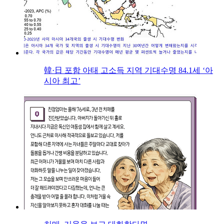
韓·日 포함 아태 고소득 지역 기대수명 84.1세 ‘아
시아 최고’