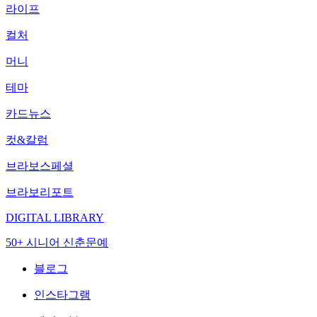
라이프
컬처
머니
테마
카드뉴스
컷&칼럼
브라보스페셜
브라보리포트
DIGITAL LIBRARY
50+ 시니어 신춘문예
블로그
인스타그램