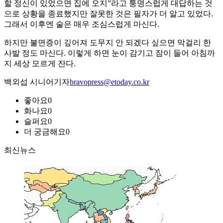
할 정신이 있었으면 집에 오지”라고 퉁명스럽게 대답하는 것
으로 상황을 종료했지만 잘못한 것은 필자가 더 알고 있었다.
그래서 이후엔 술은 매우 조심스럽게 마신다.
하지만 불면증이 깊어져 도무지 안 되겠다 싶으면 막걸리 한
사발 정도 마신다. 이렇게 하면 눈이 감기고 잠이 들어 아침까
지 세상 모르게 잔다.
백외섭 시니어기자
bravopress@etoday.co.kr
좋아요
0
화나요
0
슬퍼요
0
더 궁금해요
0
최신뉴스