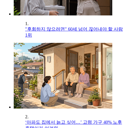
1.
"후회하지 않으려면" 60세 넘어 끊어내야 할 사람
1위
2.
‘아파도 집에서 늙고 싶어…’ 고령 가구 40% 노후