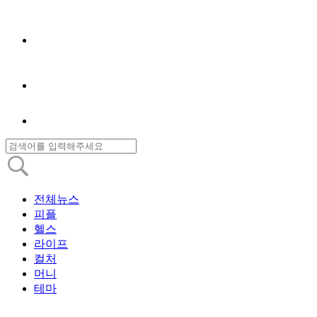
전체뉴스
피플
헬스
라이프
컬처
머니
테마