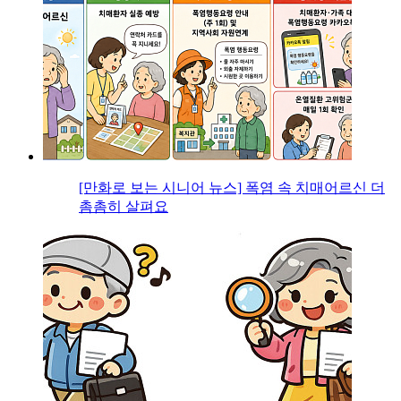
[만화로 보는 시니어 뉴스] 폭염 속 치매어르신 더
촘촘히 살펴요