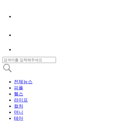
전체뉴스
피플
헬스
라이프
컬처
머니
테마