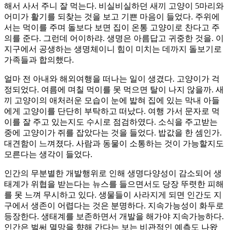
해서 사서 주니 잘 먹는다. 비실비실하던 새끼 고양이 5마리와
어미가 활기를 되찾는 것을 보고 기쁜 마음이 들었다. 주위에
서는 먹이를 주며 돌보다 보면 집이 온통 고양이로 찬다고 주
의를 준다. 그런데 어이하랴. 생명은 아름답고 귀중한 것을. 이
지구에서 공생하는 생명체이니 힘이 미치는 데까지 돌보기로
가족들과 합의했다.
얼마 전 아내와 해외여행을 떠나는 일이 생겼다. 고양이가 걱
정되었다. 여름에 며칠 먹이를 못 먹으면 탈이 나지 않을까. 새
끼 고양이의 애처러운 모습이 눈에 밟혀 집에 있는 막내 아들
에게 고양이를 단단히 부탁하고 떠났다. 여행 가서 문자로 먹
이를 잘 주고 있는지도 수시로 점검하였다. 소식을 주고받는
중에 고양이가 쥐를 잡았다는 것을 들었다. 밥값을 한 셈인가.
대견함이 느껴졌다. 사람과 동물이 소통하는 것이 가능할지도
모른다는 생각이 들었다.
인간의 무분별한 개발행위로 인해 생명다양성이 감소되어 생
태계가 위협을 받는다는 뉴스를 들으면서도 당장 뚜렷한 피해
를 못 느껴 무시하고 있다. 생물들이 사라지게 되면 인간도 지
구에서 생존이 어렵다는 것은 분명하다. 지속가능성이 화두로
등장한다. 생태계를 보존하면서 개발을 해가야 지속가능하다.
인간은 벌써 멸망을 향해 간다는 보는 비관적인 예측도 나왔