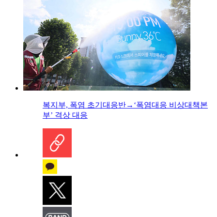
복지부, 폭염 초기대응반→‘폭염대응 비상대책본
부’ 격상 대응