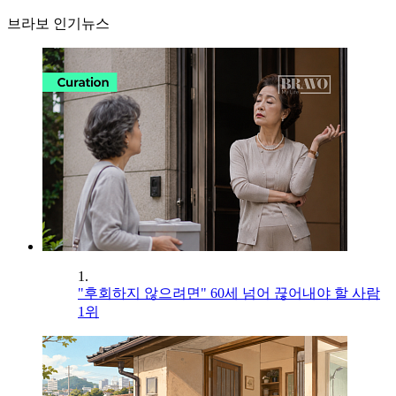
브라보 인기뉴스
1.
"후회하지 않으려면" 60세 넘어 끊어내야 할 사람
1위