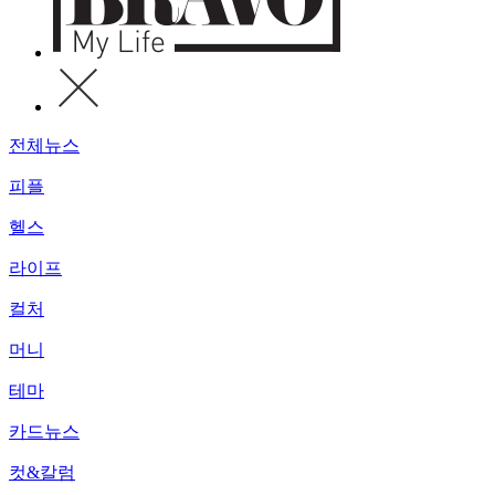
전체뉴스
피플
헬스
라이프
컬처
머니
테마
카드뉴스
컷&칼럼