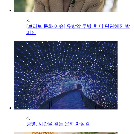
3.
[브라보 문화 이슈] 유방암 투병 후 더 단단해진 박
미선
4.
광명, 시간을 걷는 문화 마실길