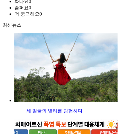
화나요
0
슬퍼요
0
더 궁금해요
0
최신뉴스
세 얼굴의 발리를 탐험하다