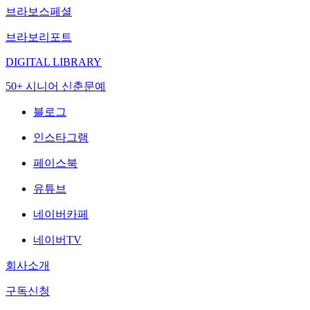
브라보스페셜
브라보리포트
DIGITAL LIBRARY
50+ 시니어 신춘문예
블로그
인스타그램
페이스북
유튜브
네이버카페
네이버TV
회사소개
구독신청