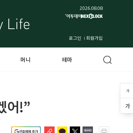
2026.08.08
로그인
회원가입
머니
테마
가
겠어!”
가
선호매체 추가