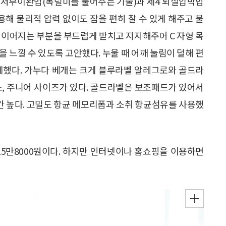
기저부이완법(목덜미를 풀어주는 기술)과 제4 뇌실압박법
응용해 물리적 압력 없이도 잠을 편히 잘 수 있게 해주고 불
 이어지는 부분을 부드럽게 받치고 지지해주어 C 자형 목
을 느낄 수 있도록 고안했다. 누울 때 어깨 눌림이 덜해 편
계했다. 가누다 베개는 크게 블루라벨 알레그로와 골드라
 소, 주니어 사이즈가 있다. 골드라벨은 보조패드가 있어서
 높다. 고밀도 항균 메모리폼과 소취 항균섬유를 사용했
 15만8000원이다. 하지만 인터넷이나 홈쇼핑을 이용하면