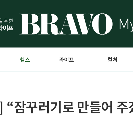
헬스
라이프
컬처
8] “잠꾸러기로 만들어 주