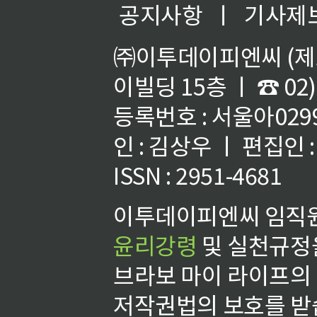
공지사항
ㅣ
기사제
㈜이투데이피엔씨 (제호
이빌딩 15층 ㅣ ☎ 02)
등록번호 : 서울아02992
인 : 김상우 ㅣ 편집인
ISSN : 2951-4681
이투데이피엔씨 임직원
윤리강령
및 실천규정을
브라보 마이 라이프의
저작권법의 보호를 받