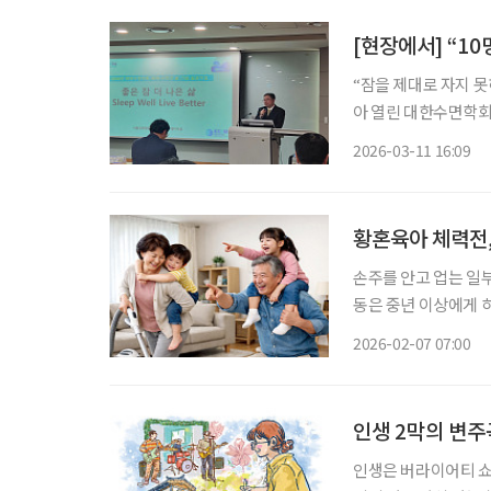
“잠을 제대로 자지 못
아 열린 대한수면학회 
질’이 개인의 생활 
2026-03-11 16:09
11일 서울성모병원에
황혼육아 체력전,
손주를 안고 업는 일부
동은 중년 이상에게 
등 근골격계 질환으로 이어질 가능성도 높다.
2026-02-07 07:00
야 한다’는 책임감과
인생 2막의 변주
인생은 버라이어티 쇼