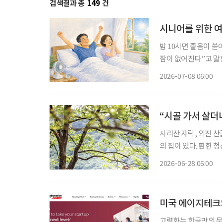
검색결과 총
149
건
시니어를 위한 여
밤 10시면 졸음이 쏟
잠이 없어진다”고 말한다. 정말 그럴까. 대한수면
태’에 따르면 한국인의
2026-07-08 06:00
로 나타났다. 숙면을 
“시골 가서 살더
지리산 자락, 외진 산골
의 집이 있다. 환한 
광은 수려하다. 오로지
2026-06-28 06:00
지없이 해맑은 경관이
미국 에이지테크의
고령화는 한국만의 문