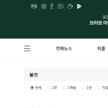
전체뉴스
피플
전체
1주
1개월
1년
직