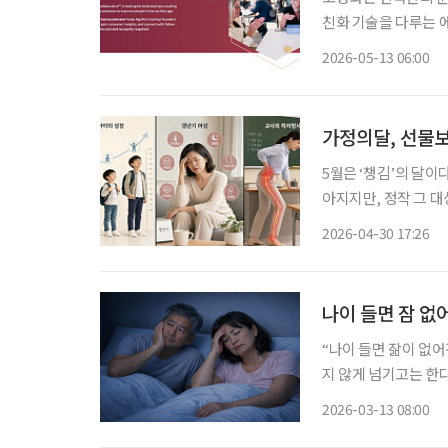
친화 기술을 다루는 에이지테크
업의 방향을 보여주는
2026-05-13 06:00
타트업을 선정해 지원
가정의달, 선물보
5월은 ‘챙김’의 달이
아지지만, 정작 그 대
해야 할 것은 건강이다
2026-04-30 17:26
진행되다 어느 순간 부
나이 들면 잠 없
“나이 들면 잚이 없어
지 않게 넘기고는 한
나는 경우도 많다. 
2026-03-13 08:00