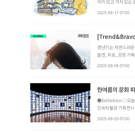
의미 있고 가치 있는 
혼과 퇴직 등 인생의 
2025-08-17 07:00
실은 나보다 어려운 
[Trend&Bra
갱년기는 자연스러운 
불면, 피로, 감정 기
하다. 질병관리청이 발
2025-08-04 07:00
년기 증상에 가장 많
한여름의 문화 
●Exhibition ◇오늘도, 기념: 우리가 기념품을 간직하는 이유 일정 9월 14일까지 장소 국립
민속박물관 기획전시실
다. 조선 후기부터 오
2025-08-03 07:00
애주기 속 이정표 △