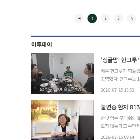
1
2
3
4
이투데이
‘싱글맘’ 한그루
배우 한그루가 힘들었던
고백했다. 한그루는 14일 자신의 유튜브 채널 ‘그루니까말이야’에 공개한 영상에서 배우 한채
아, 경수진과 평양냉면을 먹으
2026-07-15 13:52
오자 한그루는 “평소
◀
불면증 환자 81
밤낮 없는 무더위와 
오지 않는다고 수면제
용을 초래할 수 있다는 경고가 나온다. 최근 부산에
2026-07-15 09:14