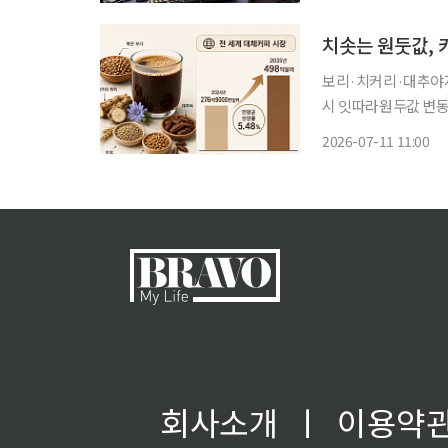
80대 A씨가 판단력
치솟는 원둣값, 
보리·치커리·대추야자
시 잇따라원두값 변동성·건강 수요
늘면서 원두를 쓰지 
2026-07-11 11:00
떠오르고 있다. 불면
회사소개
ㅣ
이용약