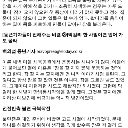
이 쉬운 집단 주거단지가 아니라 소음을 불평할 사람이 없다.
잠을 자기 위해 책을 읽거나 조용히 사색하는 경우는 아주 드
물다. 잠이 오지 않으면 첫 증상이 머리가 맑지 못하고 정신 집
중이 되지 않으니 그런 일들은 할 수가 없다. 팔다리를 움직여
하는 일이 몸을 피로하게 만들어 달아난 잠을 불러온다.
[동년기자들이 전해주는 비결 ③]막걸리 한 사발이면 업어 가
도 몰라
백외섭 동년기자
bravopress@etoday.co.kr
이른 새벽 마을 체육공원에서 운동하는 시니어가 많다. 이들에
게 물어보면 열에 아홉은 “잠을 잘 자지 못해 운동하는 것”이
라고 한다. 잠 잘 자는 필자에겐 먼 나라 이야기처럼 들린다. 그
렇다고 항상 잠을 잘 잤던 것은 아니다. 잠을 그르친 날도 있었
다. 그때마다 이런저런 시도도 해봤지만 허사였다. 그런데 막
걸리 한 사발이 만병통치약임을 알게 됐다. 그것은 필자에겐
지리상 대발견에 버금가는 역사적 발견이었다.
전전반측 불면 극복작전
불면증은 대입 준비에 바빴던 고교 시절에 시작되었다. 문제
하나를 해결하기 위하여 생각을 깊게 할수록 잠은 저 멀리 도