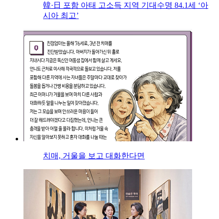
韓·日 포함 아태 고소득 지역 기대수명 84.1세 ‘아
시아 최고’
치매, 거울을 보고 대화한다면