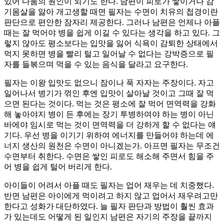
있어 다툼의 원인이 되기도 한다. 남편이 피로가 쌓이거나 감
기몸살을 앓아 개고생할 때면 필자는 수면이 치유의 첩경이란
판단으로 편안한 잠자리 제공한다. 그러나 남편은 언제나 아플
때는 잘 먹어야 병을 쉽게 이길 수 있다는 생각을 하고 있다. 그
렇지 않아도 평소보다는 입맛을 잃어 식욕이 감퇴한 상태에서
먹지 못하면 병을 빨리 털고 일어날 수 없다는 강박증으로 필
자를 들볶으며 먹을 수 있는 음식을 달라고 요구한다.
필자는 이왕 입맛도 없으니 잠이나 푹 자자는 주장이다. 자고
일어나서 병기가 꺾인 후엔 입맛이 살아날 것이고 그때 잘 먹
으면 된다는 것이다. 먹는 것은 평소에 잘 먹어 면역력을 강화
해 놓아야지 병이 든 후에는 장기 투병하여야 하는 병이 아닌
바에야 임시로 먹는 것이 면역력을 더 강하게 할 수 없다는 얘
기다. 우선 병을 이기기 위하여 에너지를 만들어야 하는데 에
너지 생산의 원천은 수면이 아니겠는가. 아프면 필자는 무조건
수면부터 취한다. 수면은 쌓인 피로도 해소해 주면서 힘을 주
어 병을 쉽게 털어 버리게 한다.
아이들이 어려서 아플 때도 필자는 업어 재우는 데 치중했다.
반면 남편은 아이에게 먹이려고 하지 않고 업어서 재우려고만
한다고 성화가 대단하였다. 늘 필자 판단과 방법이 훨씬 효과
가 있는데도 어떻게 된 일인지 남편은 자기의 주장을 끝까지