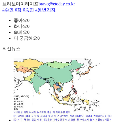
브라보마이라이프
bravo@etoday.co.kr
#수면
#잠
#숙면
#동년기자
좋아요
0
화나요
0
슬퍼요
0
더 궁금해요
0
최신뉴스