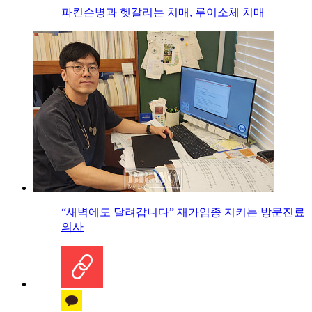
파킨슨병과 헷갈리는 치매, 루이소체 치매
“새벽에도 달려갑니다” 재가임종 지키는 방문진료
의사