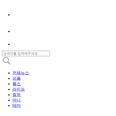
전체뉴스
피플
헬스
라이프
컬처
머니
테마