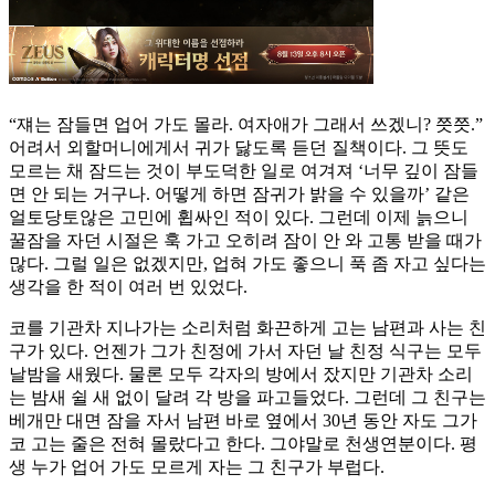
“쟤는 잠들면 업어 가도 몰라. 여자애가 그래서 쓰겠니? 쯧쯧.”
어려서 외할머니에게서 귀가 닳도록 듣던 질책이다. 그 뜻도
모르는 채 잠드는 것이 부도덕한 일로 여겨져 ‘너무 깊이 잠들
면 안 되는 거구나. 어떻게 하면 잠귀가 밝을 수 있을까’ 같은
얼토당토않은 고민에 휩싸인 적이 있다. 그런데 이제 늙으니
꿀잠을 자던 시절은 훅 가고 오히려 잠이 안 와 고통 받을 때가
많다. 그럴 일은 없겠지만, 업혀 가도 좋으니 푹 좀 자고 싶다는
생각을 한 적이 여러 번 있었다.
코를 기관차 지나가는 소리처럼 화끈하게 고는 남편과 사는 친
구가 있다. 언젠가 그가 친정에 가서 자던 날 친정 식구는 모두
날밤을 새웠다. 물론 모두 각자의 방에서 잤지만 기관차 소리
는 밤새 쉴 새 없이 달려 각 방을 파고들었다. 그런데 그 친구는
베개만 대면 잠을 자서 남편 바로 옆에서 30년 동안 자도 그가
코 고는 줄은 전혀 몰랐다고 한다. 그야말로 천생연분이다. 평
생 누가 업어 가도 모르게 자는 그 친구가 부럽다.