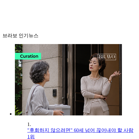
브라보 인기뉴스
1.
"후회하지 않으려면" 60세 넘어 끊어내야 할 사람
1위