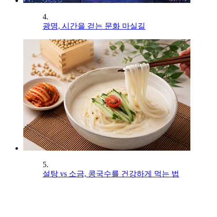
4.
광명, 시간을 걷는 문화 마실길
5.
설탕 vs 소금, 콩국수를 건강하게 먹는 법