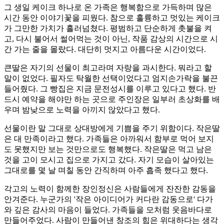
그 생일 케이크 하나로 온 가족은 행복함으로 가득하며 많은
시간 동안 이야기꽃을 피웠다. 참으로 훌륭하고 멋있는 케이크
가 그만한 가치가 흘러넘쳤다. 평범하고 단순하게 촛불을 켜
고, 다시 불어서 썰어먹는 것이 아닌, 작품 감상의 시간으로 시
간 가는 줄을 몰랐다. 대단히 멋지고 아름다운 시간이었다.
큰딸은 자기의 선물이 최고라며 자랑을 과시한다. 뭐라고 할
말이 없었다. 필자도 탁월한 선택이었다고 엄지손가락을 불끈
들어줬다. 그 빵집은 지금 문전성시를 이루고 있다고 했다. 반
드시 예약을 해야만 하는 곳으로 주인장은 일부러 초상화를 배
우며 밤낮으로 노력을 아끼지 않았다고 했다.
선물이란 말 그대로 상대방에게 기쁨을 주기 위함이다. 작은딸
은 대 만족이라고 했다. 가족들은 아까워서 함부로 먹어 보지
도 못했지만 보는 것만으로도 행복했다. 작은딸은 먹고 남은
것을 고이 모시고 집으로 가지고 갔다. 자기 모습이 살아있는
그대로를 몇 날 며칠 동안 간직하며 아주 흡족 했다고 했다.
각고의 노력이 함께한 장인정신은 사람들에게 잔잔한 감동을
안겨준다. 누군가의 '작은 아이디어가 커다란 감동으로' 다가
와 깊은 감사의 마음이 들었다. 가족들을 모처럼 웃음바다로
만들어주었다. 사람이 만들어낸 창조의 힘은 위대하다는 생각