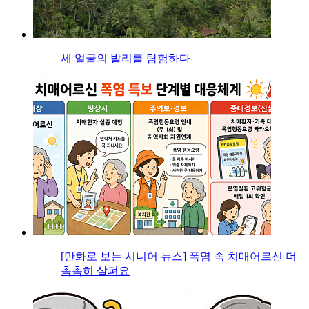
세 얼굴의 발리를 탐험하다
[만화로 보는 시니어 뉴스] 폭염 속 치매어르신 더
촘촘히 살펴요