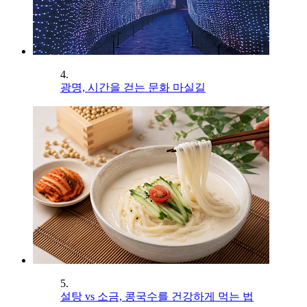
4.
광명, 시간을 걷는 문화 마실길
5.
설탕 vs 소금, 콩국수를 건강하게 먹는 법