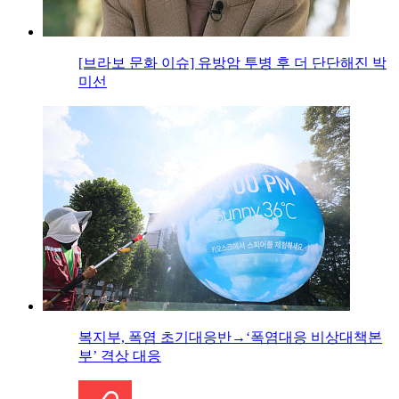
[브라보 문화 이슈] 유방암 투병 후 더 단단해진 박
미선
복지부, 폭염 초기대응반→‘폭염대응 비상대책본
부’ 격상 대응