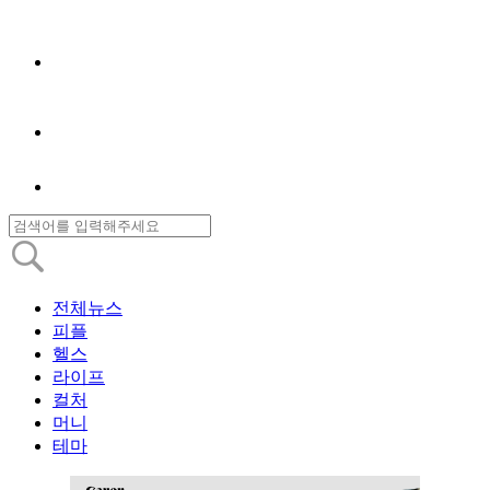
전체뉴스
피플
헬스
라이프
컬처
머니
테마