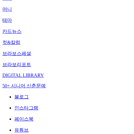
머니
테마
카드뉴스
컷&칼럼
브라보스페셜
브라보리포트
DIGITAL LIBRARY
50+ 시니어 신춘문예
블로그
인스타그램
페이스북
유튜브