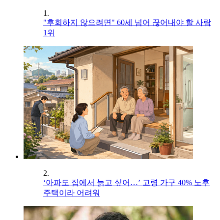
1.
"후회하지 않으려면" 60세 넘어 끊어내야 할 사람
1위
2.
‘아파도 집에서 늙고 싶어…’ 고령 가구 40% 노후
주택이라 어려워