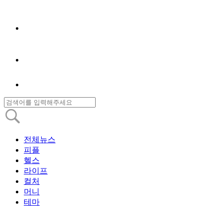
전체뉴스
피플
헬스
라이프
컬처
머니
테마