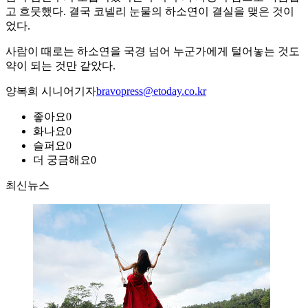
고 흐뭇했다. 결국 코넬리 눈물의 하소연이 결실을 맺은 것이
었다.
사람이 때로는 하소연을 국경 넘어 누군가에게 털어놓는 것도
약이 되는 것만 같았다.
양복희 시니어기자
bravopress@etoday.co.kr
좋아요
0
화나요
0
슬퍼요
0
더 궁금해요
0
최신뉴스