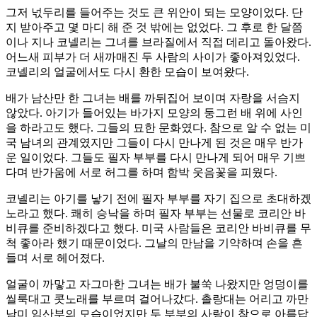
그저 넋두리를 들어주는 것도 큰 위안이 되는 모양이었다. 단
지 받아주고 몇 마디 해 준 것 밖에는 없었다. 그 후로 한 달쯤
이나 지나 코넬리는 그녀를 브라질에서 직접 데리고 돌아왔다.
어느새 피부가 더 새까매진 두 사람의 사이가 좋아져있었다.
코넬리의 얼굴에서도 다시 환한 모습이 보여왔다.
배가 남산만 한 그녀는 배를 까뒤집어 보이며 자랑을 서슴지
않았다. 아기가 들어있는 바가지 모양의 둥그런 배 위에 사인
을 하라고도 했다. 그들의 묘한 문화였다. 참으로 알 수 없는 미
국 남녀의 관계였지만 그들이 다시 만나게 된 것은 매우 반가
운 일이었다. 그들도 필자 부부를 다시 만나게 되어 매우 기쁘
다며 반가움에 서로 허그를 하며 함박 웃음꽃을 피웠다.
코넬리는 아기를 낳기 전에 필자 부부를 자기 집으로 초대하겠
노라고 했다. 쾌히 승낙을 하며 필자 부부는 선물로 코리안 바
비큐를 준비하겠다고 했다. 미국 사람들은 코리안 바비큐를 무
척 좋아라 했기 때문이었다. 그날의 만남을 기약하며 손을 흔
들며 서로 헤어졌다.
얼굴이 까맣고 자그마한 그녀는 배가 불쑥 나왔지만 엉덩이를
씰룩대고 콧노래를 부르며 걸어나갔다. 촐랑대는 어리고 까만
남미 임산부의 모습이었지만 두 부부의 사랑이 참으로 아름답