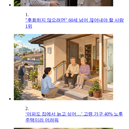
1.
"후회하지 않으려면" 60세 넘어 끊어내야 할 사람
1위
2.
‘아파도 집에서 늙고 싶어…’ 고령 가구 40% 노후
주택이라 어려워