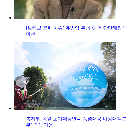
[브라보 문화 이슈] 유방암 투병 후 더 단단해진 박
미선
복지부, 폭염 초기대응반→‘폭염대응 비상대책본
부’ 격상 대응