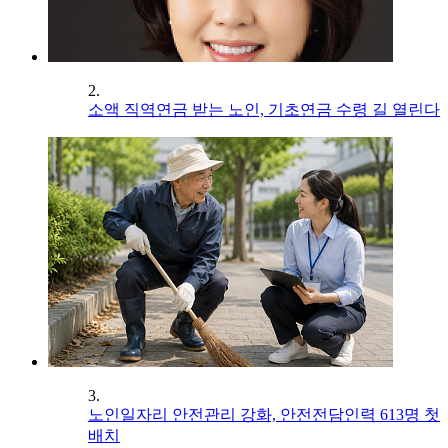
2.
소액 직역연금 받는 노인, 기초연금 수령 길 열린다
3.
노인일자리 안전관리 강화, 안전전담인력 613명 첫
배치