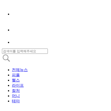
전체뉴스
피플
헬스
라이프
컬처
머니
테마