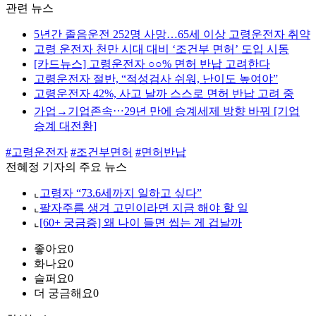
관련 뉴스
5년간 졸음운전 252명 사망…65세 이상 고령운전자 취약
고령 운전자 천만 시대 대비 ‘조건부 면허’ 도입 시동
[카드뉴스] 고령운전자 ○○% 면허 반납 고려한다
고령운전자 절반, “적성검사 쉬워, 난이도 높여야”
고령운전자 42%, 사고 날까 스스로 면허 반납 고려 중
가업→기업존속⋯29년 만에 승계세제 방향 바꿔 [기업
승계 대전환]
#고령운전자
#조건부면허
#면허반납
전혜정 기자의 주요 뉴스
⌞
고령자 “73.6세까지 일하고 싶다”
⌞
팔자주름 생겨 고민이라면 지금 해야 할 일
⌞
[60+ 궁금증] 왜 나이 들면 씹는 게 겁날까
좋아요
0
화나요
0
슬퍼요
0
더 궁금해요
0