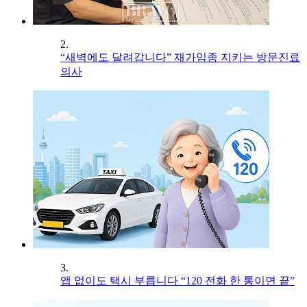
2.
“새벽에도 달려갑니다” 재가임종 지키는 방문진료
의사
3.
앱 없이도 택시 부릅니다 “120 전화 한 통이면 끝”