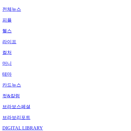
전체뉴스
피플
헬스
라이프
컬처
머니
테마
카드뉴스
컷&칼럼
브라보스페셜
브라보리포트
DIGITAL LIBRARY