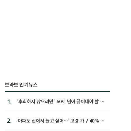
브라보 인기뉴스
1.
"후회하지 않으려면" 60세 넘어 끊어내야 할 사
람 1위
2.
‘아파도 집에서 늙고 싶어…’ 고령 가구 40% 노
후 주택이라 어...