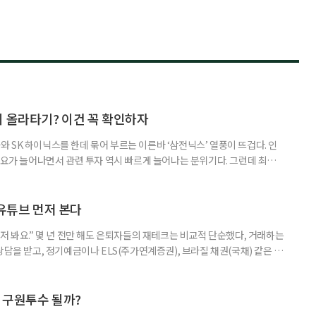
지 올라타기? 이건 꼭 확인하자
 SK 하이닉스를 한데 묶어 부르는 이른바 ‘삼전닉스’ 열풍이 뜨겁다. 인
수요가 늘어나면서 관련 투자 역시 빠르게 늘어나는 분위기다. 그런데 최근
초자산으로 한 ‘단일종목 레버리지’ 상품이 등장하면서 투자 위험에 대한 우
숙하지만, 우리가 알던 일반적인 주식과는 성격이 전혀 다른 상품이다. 시니어
험 요소를 짚어본다. 수익도 2배, 손실도 2배… 레버리지의 두 얼
 유튜브 먼저 본다
저 봐요.” 몇 년 전만 해도 은퇴자들의 재테크는 비교적 단순했다, 거래하는
상담을 받고, 정기예금이나 ELS(주가연계증권), 브라질 채권(국채) 같은 고
투자 정보 역시 은행 영업점에서 얻는 경우가 많았다. 직원이 추천하는 상품
고, 증권사보다는 은행을 더 편안하게 느끼기도 했다. 은행 창구 대신 유튜
 씨는 최근 IRP(개인형퇴직연금) 계좌를 직접 손보기 시작했
후 구원투수 될까?