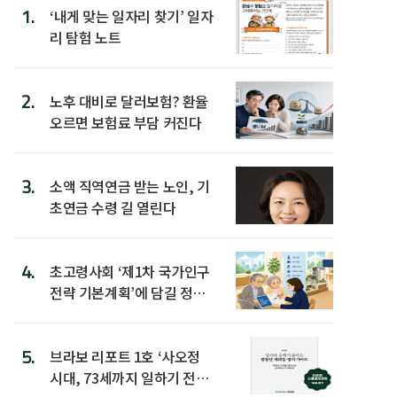
1.
‘내게 맞는 일자리 찾기’ 일자
리 탐험 노트
2.
노후 대비로 달러보험? 환율
오르면 보험료 부담 커진다
3.
소액 직역연금 받는 노인, 기
초연금 수령 길 열린다
4.
초고령사회 ‘제1차 국가인구
전략 기본계획’에 담길 정책
은
5.
브라보 리포트 1호 ‘사오정
시대, 73세까지 일하기 전략’