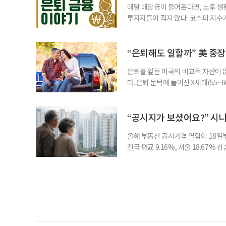
매달 배당금이 들어온다면, 노후 생
투자자들이 적지 않다. 코스피 지수가
르락내리락 롤러코스터를 타고 있다.
성이 이어질수록, 주가 움직임에 덜
에서도 월배당 커버드콜 ETF는 은
“은퇴해도 일할까” 美 중장
은퇴를 앞둔 미국의 비교적 자산이
다. 은퇴 문턱에 들어선 X세대(55
더 컸고, 연금이 없는 데 따른 박탈
비가 더는 “얼마를 모았느냐”에만 
고 있다는 뜻으로 읽힌다. 지난 1
“공시지가 보셨어요?” 시
올해 부동산 공시가격 열람이 18일
전국 평균 9.16%, 서울 18.67
분이 반영되면서 일부 지역에서는 상
아닌 ‘안’ 단계다. 열람과 의견 제
다. 재산세와 종합부동산세, 건강보험