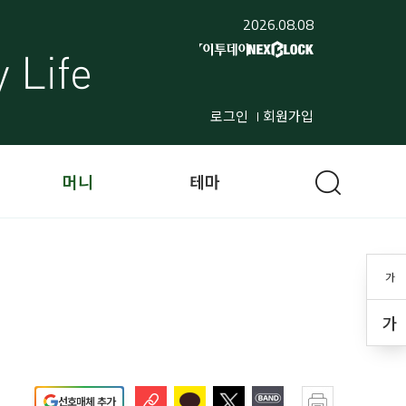
2026.08.08
로그인
회원가입
머니
테마
가
가
선호매체 추가