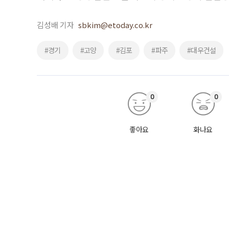
김성배 기자
sbkim@etoday.co.kr
#경기
#고양
#김포
#파주
#대우건설
0
0
좋아요
화나요