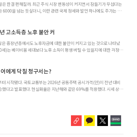
활은 한결 편해질까. 최근 주식 시장 변동성이 커지면서 잠들기가 무섭다는
 6000을 넘는 듯싶더니, 이란 관련 국제 정세와 발언 하나에도 주가는 오
 직접 투자로 수익을 내려던 이들은 오히려 불안감이 커졌다. 이처럼 변동
 민감하면서 일정한 현금흐름을 기대할 수 있는 상품에 관심이 쏠린다. 그중
퇴자와 은퇴를 앞둔 이들에게 ‘매달 들어오는 돈’이라는 점에서 다시 주목
년 고소득층 노후 불안 커
 많은 중장년층에서도 노후자금에 대한 불안이 커지고 있는 것으로 나타났
~60세)는 베이비붐 세대보다 노후 소득이 평생 버틸 수 있을지에 대한 걱정이
감과 은퇴 후 재취업 가능성에 대한 우려도 더 크게 나타났다. 이들의 은퇴 준
머물지 않고, 그 자산을 어떻게 평생 소득으로 바꿀 것인가의 문제로 옮겨가
일 미국의 은퇴보장 전문 보험·금융회사 글로벌애틀랜틱이 발표한 ‘
니어에게 닥칠 청구서는?
부터 시작됐다. 국토교통부는 2026년 공동주택 공시가격(안)이 전년 대비
% 상승했다고 발표했다. 현실화율은 지난해와 같은 69%를 적용했다. 시세 상승
승폭이 더 크게 나타났다는 보도도 이어지고 있다. 다만 지금은 ‘확정’이
출을 통해 가격을 다툴 수 있는 기간이다. 공시가격은 단순한 참고 지표가 아니
료, 기초연금 등 60여 개 제도에 활용되는 기준이다.