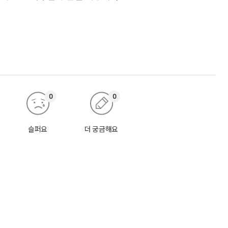
0
0
슬퍼요
더 궁금해요