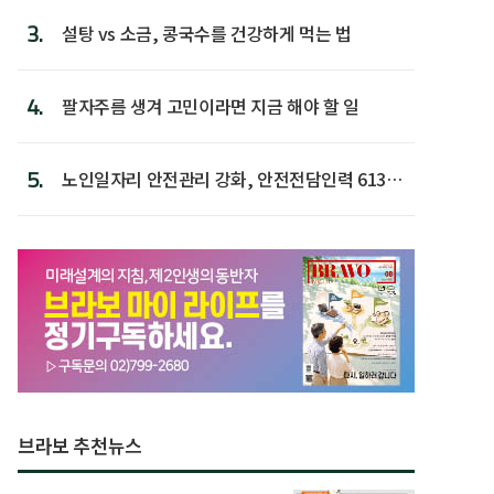
3.
설탕 vs 소금, 콩국수를 건강하게 먹는 법
4.
팔자주름 생겨 고민이라면 지금 해야 할 일
5.
노인일자리 안전관리 강화, 안전전담인력 613명
첫 배치
브라보 추천뉴스