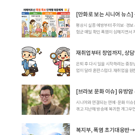
는 비 한 방울 보기 힘든 쾌적한 건
순한 휴양을 넘어 오감이 깨어나는 
[만화로 보는 시니어 뉴스]
평상시 실종 예방부터 주의보·경보
험군 매일 확인 폭염이 심해지면서 
하고, 폭염 주의보·경보가 내려지면
환자와 가족에게 폭염 행동요령을 직
매어르신은 인지기능 저하로 폭염 
재취업부터 창업까지, 상
있습니다. 외출
은퇴 후 다시 일을 시작하려는 중장
업이 달라 혼란스럽다. 재취업을 
여성새로일하기센터, 사회참여와 소
자신의 상황에 맞는 지원기관을 알고
준비부터 구직 수당까지 고용노동부
[브라보 문화 이슈] 유방암
업 지원 계획을 세
시니어와 연결되는 연예·문화 이슈를
겪고 지난해 방송에 복귀한 개그우먼
나 최근 개그맨 김영철의 유튜브 채
길을 끌었다. 투병 이후에도 자신의 
까. 오랜 방송 생활 뒤 전해진 투병
복지부, 폭염 초기대응반→