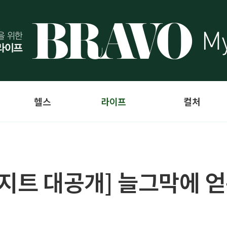
헬스
라이프
컬처
아지트 대공개] 늘그막에 