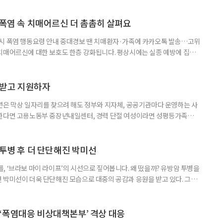
기 시즌을 맞아 지구상에서 즐길 수 있는 완벽한 기후를 선물한다. 올여름 단
특별한 여정을 원한다면, 미지의 매력으로 가득 찬 발리의 세 가지 얼굴
 폭염 속 치매어르신 더 촘촘히 살펴요
 시 폭염 행동요령 안내 중대경보 땐 치매환자·가족에 카카오톡 발송…고위
치매어르신에 대한 보호도 한층 강화됩니다. 평상시에는 실종 예방에 집중
 행동요령을 안내합니다. 특히 새롭게 마련된 ‘중대경보’ 단계에서는 치매
접 전달하고 온열질환 위험이 높은 어르신의 안전을 매일 확인합니다. 치
상황을 제대로 인식하거나 스스로 적절하게 대처하는 데 어려움을 겪을 수
담받고 지원하자
년은 막상 일자리를 찾으려 해도 정부와 지자체, 공공기관마다 운영하는 사
원한다면 고용노동부 중장년내일센터, 경력 단절 여성이라면 성평등가족부
득을 함께 원한다면 보건복지부 노인일자리사업이 출발점이 될 수 있다.
 활용하는 것만으로도 새로운 일을 시작하는 문턱이 훨씬 낮아진다. 취업
 국민취업지원제도 구직활동이 쉽지 않은 사람을 위한 제도다. 개인별 취
 투병 후 더 단단해진 박미선
, ‘브라보 마이 라이프’의 시선으로 짚어봅니다. 왜 떴을까? 유방암 투병을
 박미선이 더욱 단단해진 모습으로 대중의 공감과 응원을 받고 있다. 그러
널에 출연한 그는 방송 활동을 그만하라는 악성 댓글을 받았다고 고백해 눈
삶을 이어가고 있는 박미선은 왜 이전보다 더 큰 관심과 사랑을 받고 있을
 소식 박미선은 재치 있는 말솜씨와 공감 능력으로
‘폭염대응 비상대책본부’ 격상 대응