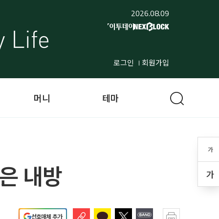
2026.08.09
로그인
회원가입
머니
테마
가
얻은 내방
가
선호매체 추가