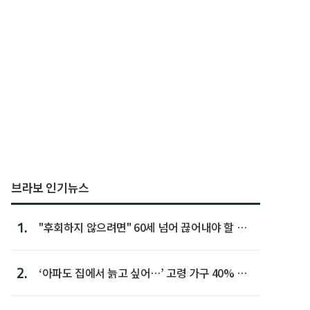
브라보 인기뉴스
1.
"후회하지 않으려면" 60세 넘어 끊어내야 할 사
람 1위
2.
‘아파도 집에서 늙고 싶어…’ 고령 가구 40% 노
후 주택이라 어...