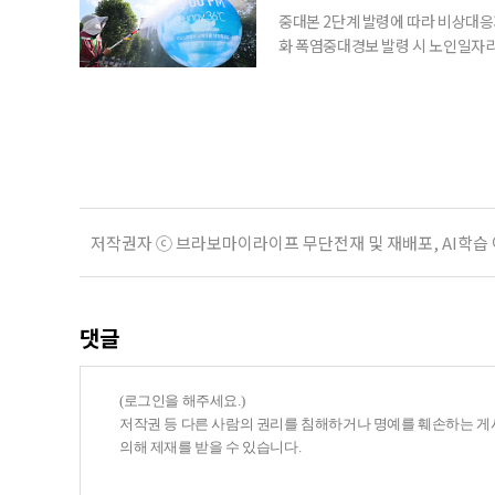
중대본 2단계 발령에 따라 비상대응기
화 폭염중대경보 발령 시 노인일자
초기대응반을 ‘폭염대응 비상대책본부
긴급회의를 열고 폭염대응 비상대책
책본부(중대본) 2단계(심각)가 발
운영
저작권자 ⓒ 브라보마이라이프 무단전재 및 재배포, AI학습
댓글