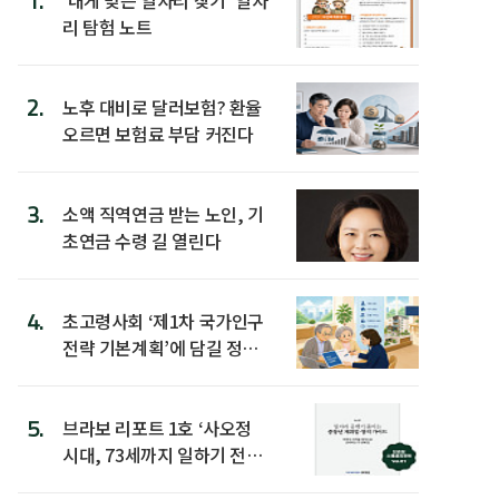
1.
리 탐험 노트
2.
노후 대비로 달러보험? 환율
오르면 보험료 부담 커진다
3.
소액 직역연금 받는 노인, 기
초연금 수령 길 열린다
4.
초고령사회 ‘제1차 국가인구
전략 기본계획’에 담길 정책
은
5.
브라보 리포트 1호 ‘사오정
시대, 73세까지 일하기 전략’
발간